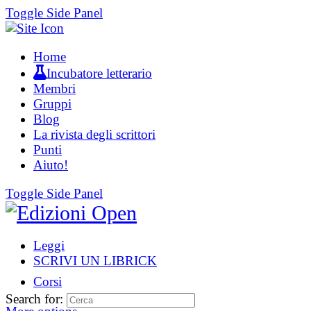
Toggle Side Panel
Home
Incubatore letterario
Membri
Gruppi
Blog
La rivista degli scrittori
Punti
Aiuto!
Toggle Side Panel
Leggi
SCRIVI UN LIBRICK
Corsi
Search for: