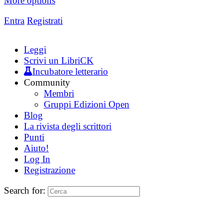
More options
Entra
Registrati
Leggi
Scrivi un LibriCK
Incubatore letterario
Community
Membri
Gruppi Edizioni Open
Blog
La rivista degli scrittori
Punti
Aiuto!
Log In
Registrazione
Search for: