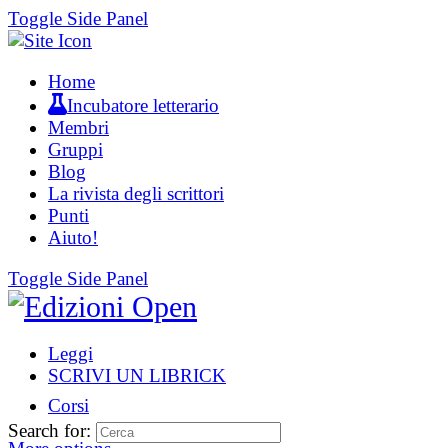
Toggle Side Panel
Home
Incubatore letterario
Membri
Gruppi
Blog
La rivista degli scrittori
Punti
Aiuto!
Toggle Side Panel
Leggi
SCRIVI UN LIBRICK
Corsi
Search for: