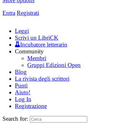
More options
Entra
Registrati
Leggi
Scrivi un LibriCK
Incubatore letterario
Community
Membri
Gruppi Edizioni Open
Blog
La rivista degli scrittori
Punti
Aiuto!
Log In
Registrazione
Search for: