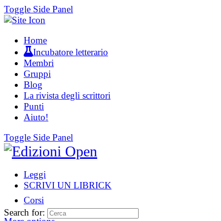
Toggle Side Panel
Home
Incubatore letterario
Membri
Gruppi
Blog
La rivista degli scrittori
Punti
Aiuto!
Toggle Side Panel
Leggi
SCRIVI UN LIBRICK
Corsi
Search for: