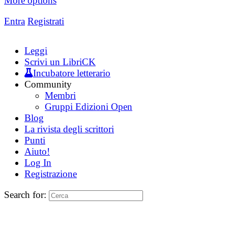
More options
Entra
Registrati
Leggi
Scrivi un LibriCK
Incubatore letterario
Community
Membri
Gruppi Edizioni Open
Blog
La rivista degli scrittori
Punti
Aiuto!
Log In
Registrazione
Search for: