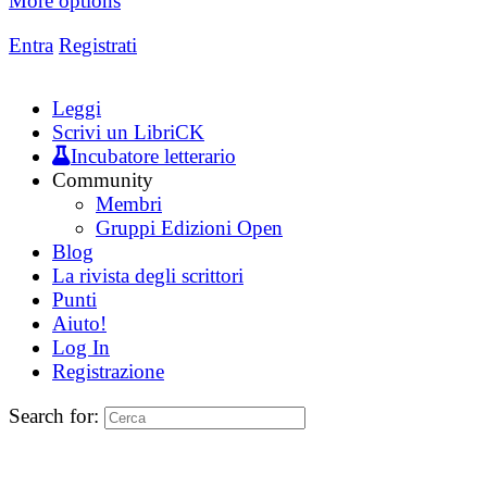
More options
Entra
Registrati
Leggi
Scrivi un LibriCK
Incubatore letterario
Community
Membri
Gruppi Edizioni Open
Blog
La rivista degli scrittori
Punti
Aiuto!
Log In
Registrazione
Search for: