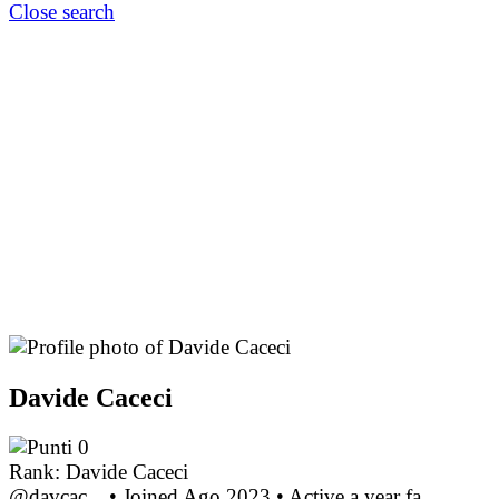
Close search
Davide Caceci
0
Rank: Davide Caceci
@davcac._
•
Joined Ago 2023
•
Active a year fa