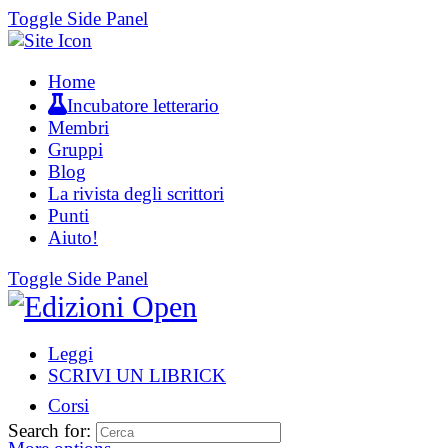
Toggle Side Panel
Home
Incubatore letterario
Membri
Gruppi
Blog
La rivista degli scrittori
Punti
Aiuto!
Toggle Side Panel
Leggi
SCRIVI UN LIBRICK
Corsi
Search for: