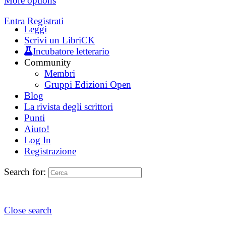
More options
Entra
Registrati
Leggi
Scrivi un LibriCK
Incubatore letterario
Community
Membri
Gruppi Edizioni Open
Blog
La rivista degli scrittori
Punti
Aiuto!
Log In
Registrazione
Search for:
Close search