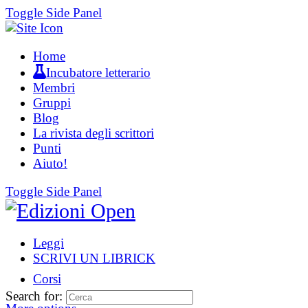
Toggle Side Panel
Home
Incubatore letterario
Membri
Gruppi
Blog
La rivista degli scrittori
Punti
Aiuto!
Toggle Side Panel
Leggi
SCRIVI UN LIBRICK
Corsi
Search for: