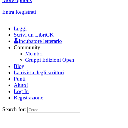
More options
Entra
Registrati
Leggi
Scrivi un LibriCK
Incubatore letterario
Community
Membri
Gruppi Edizioni Open
Blog
La rivista degli scrittori
Punti
Aiuto!
Log In
Registrazione
Search for: