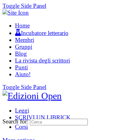
Toggle Side Panel
Home
Incubatore letterario
Membri
Gruppi
Blog
La rivista degli scrittori
Punti
Aiuto!
Toggle Side Panel
Leggi
SCRIVI UN LIBRICK
Search for:
Corsi