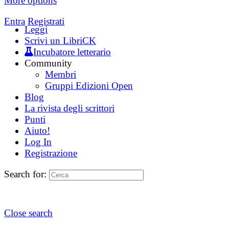
More options
Entra
Registrati
Leggi
Scrivi un LibriCK
Incubatore letterario
Community
Membri
Gruppi Edizioni Open
Blog
La rivista degli scrittori
Punti
Aiuto!
Log In
Registrazione
Search for:
Close search