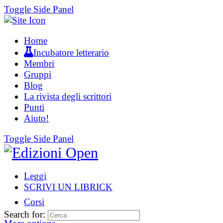
Toggle Side Panel
Home
Incubatore letterario
Membri
Gruppi
Blog
La rivista degli scrittori
Punti
Aiuto!
Toggle Side Panel
Leggi
SCRIVI UN LIBRICK
Corsi
Search for: