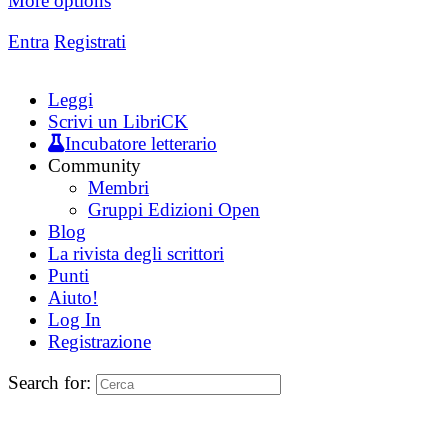
More options
Entra
Registrati
Leggi
Scrivi un LibriCK
Incubatore letterario
Community
Membri
Gruppi Edizioni Open
Blog
La rivista degli scrittori
Punti
Aiuto!
Log In
Registrazione
Search for: