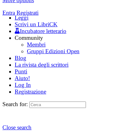
More options
Entra
Registrati
Leggi
Scrivi un LibriCK
Incubatore letterario
Community
Membri
Gruppi Edizioni Open
Blog
La rivista degli scrittori
Punti
Aiuto!
Log In
Registrazione
Search for:
Close search