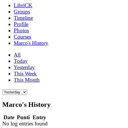
LibriCK
Groups
Timeline
Profile
Photos
Courses
Marco's History
All
Today
Yesterday
This Week
This Month
Marco's History
Date
Punti
Entry
No log entries found