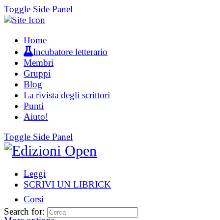
Toggle Side Panel
Home
Incubatore letterario
Membri
Gruppi
Blog
La rivista degli scrittori
Punti
Aiuto!
Toggle Side Panel
Leggi
SCRIVI UN LIBRICK
Corsi
Search for: