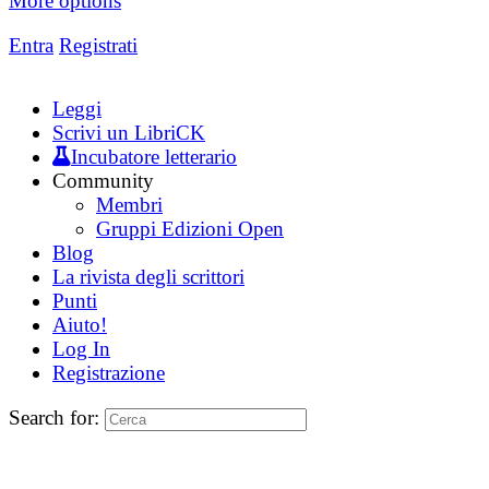
More options
Entra
Registrati
Leggi
Scrivi un LibriCK
Incubatore letterario
Community
Membri
Gruppi Edizioni Open
Blog
La rivista degli scrittori
Punti
Aiuto!
Log In
Registrazione
Search for: