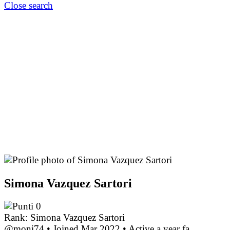
Close search
Simona Vazquez Sartori
0
Rank: Simona Vazquez Sartori
@moni74
•
Joined Mar 2022
•
Active a year fa