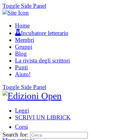
Toggle Side Panel
Home
Incubatore letterario
Membri
Gruppi
Blog
La rivista degli scrittori
Punti
Aiuto!
Toggle Side Panel
Leggi
SCRIVI UN LIBRICK
Corsi
Search for: