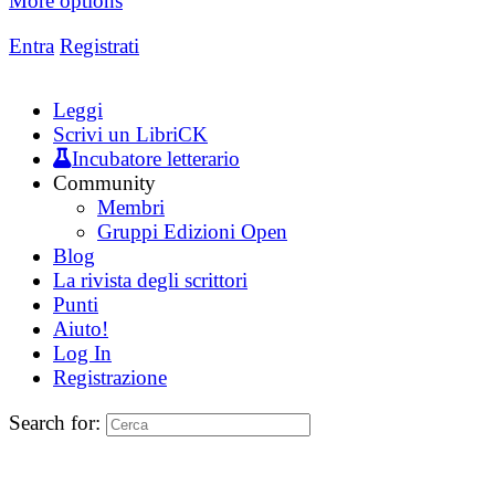
More options
Entra
Registrati
Leggi
Scrivi un LibriCK
Incubatore letterario
Community
Membri
Gruppi Edizioni Open
Blog
La rivista degli scrittori
Punti
Aiuto!
Log In
Registrazione
Search for: