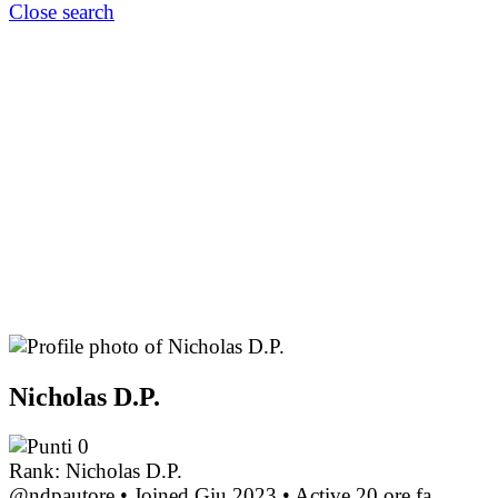
Close search
Nicholas D.P.
0
Rank: Nicholas D.P.
@ndpautore
•
Joined Giu 2023
•
Active 20 ore fa