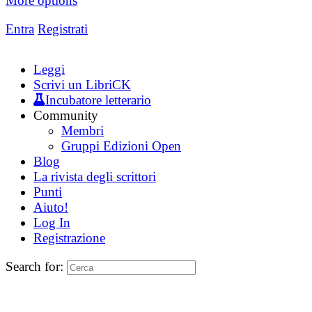
More options
Entra
Registrati
Leggi
Scrivi un LibriCK
Incubatore letterario
Community
Membri
Gruppi Edizioni Open
Blog
La rivista degli scrittori
Punti
Aiuto!
Log In
Registrazione
Search for: