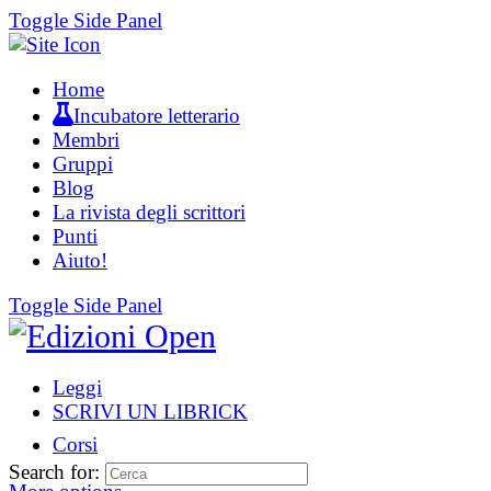
Toggle Side Panel
Home
Incubatore letterario
Membri
Gruppi
Blog
La rivista degli scrittori
Punti
Aiuto!
Toggle Side Panel
Leggi
SCRIVI UN LIBRICK
Corsi
Search for: