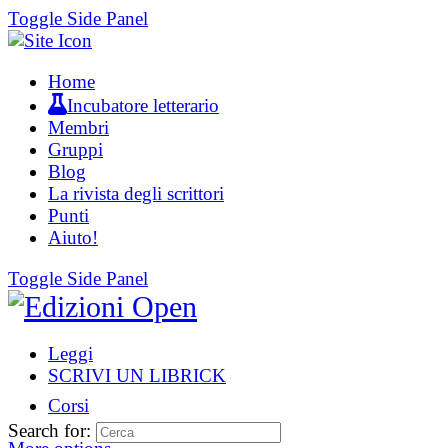
Toggle Side Panel
Home
Incubatore letterario
Membri
Gruppi
Blog
La rivista degli scrittori
Punti
Aiuto!
Toggle Side Panel
Leggi
SCRIVI UN LIBRICK
Corsi
Search for: