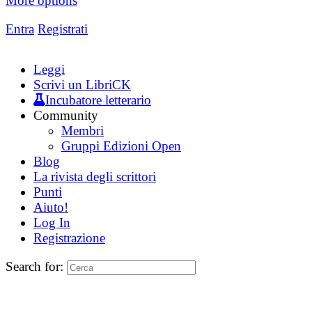
More options
Entra
Registrati
Leggi
Scrivi un LibriCK
Incubatore letterario
Community
Membri
Gruppi Edizioni Open
Blog
La rivista degli scrittori
Punti
Aiuto!
Log In
Registrazione
Search for: