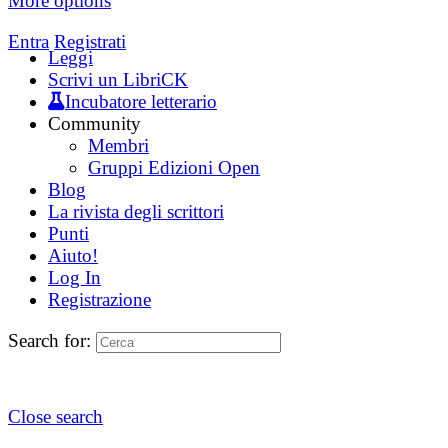
More options
Entra
Registrati
Leggi
Scrivi un LibriCK
Incubatore letterario
Community
Membri
Gruppi Edizioni Open
Blog
La rivista degli scrittori
Punti
Aiuto!
Log In
Registrazione
Search for:
Close search