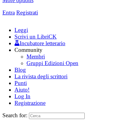
More options
Entra
Registrati
Leggi
Scrivi un LibriCK
Incubatore letterario
Community
Membri
Gruppi Edizioni Open
Blog
La rivista degli scrittori
Punti
Aiuto!
Log In
Registrazione
Search for: