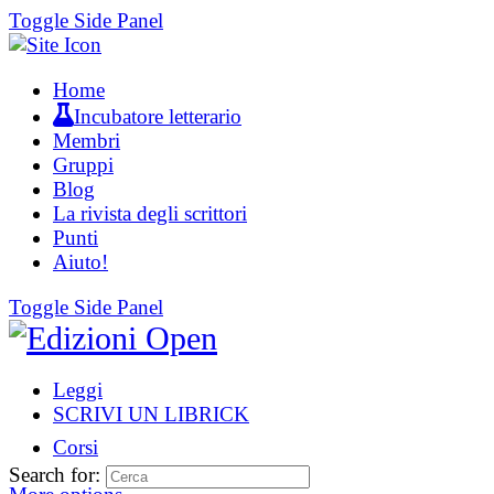
Toggle Side Panel
Home
Incubatore letterario
Membri
Gruppi
Blog
La rivista degli scrittori
Punti
Aiuto!
Toggle Side Panel
Leggi
SCRIVI UN LIBRICK
Corsi
Search for: