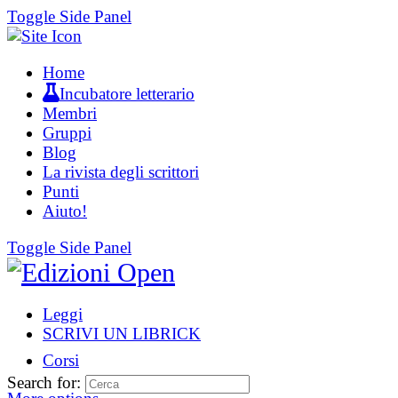
Toggle Side Panel
Home
Incubatore letterario
Membri
Gruppi
Blog
La rivista degli scrittori
Punti
Aiuto!
Toggle Side Panel
Leggi
SCRIVI UN LIBRICK
Corsi
Search for: