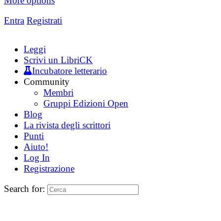
More options
Entra
Registrati
Leggi
Scrivi un LibriCK
Incubatore letterario
Community
Membri
Gruppi Edizioni Open
Blog
La rivista degli scrittori
Punti
Aiuto!
Log In
Registrazione
Search for: