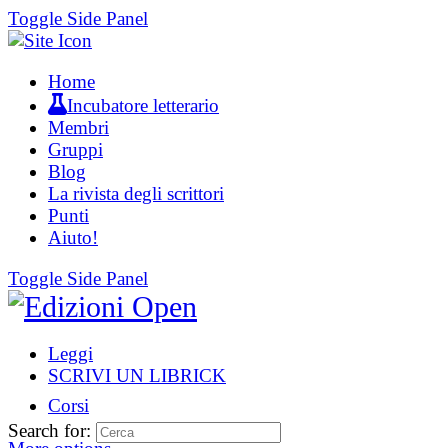
Toggle Side Panel
Home
Incubatore letterario
Membri
Gruppi
Blog
La rivista degli scrittori
Punti
Aiuto!
Toggle Side Panel
Leggi
SCRIVI UN LIBRICK
Corsi
Search for: