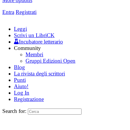
More options
Entra
Registrati
Leggi
Scrivi un LibriCK
Incubatore letterario
Community
Membri
Gruppi Edizioni Open
Blog
La rivista degli scrittori
Punti
Aiuto!
Log In
Registrazione
Search for: