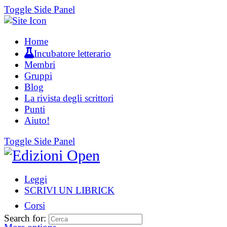
Toggle Side Panel
Home
Incubatore letterario
Membri
Gruppi
Blog
La rivista degli scrittori
Punti
Aiuto!
Toggle Side Panel
Leggi
SCRIVI UN LIBRICK
Corsi
Search for: