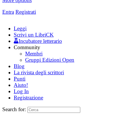
More options
Entra
Registrati
Leggi
Scrivi un LibriCK
Incubatore letterario
Community
Membri
Gruppi Edizioni Open
Blog
La rivista degli scrittori
Punti
Aiuto!
Log In
Registrazione
Search for: