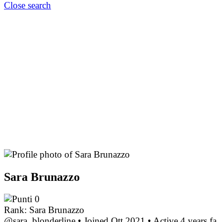
Close search
Sara Brunazzo
0
Rank: Sara Brunazzo
@sara_blonderline
•
Joined Ott 2021
•
Active 4 years fa