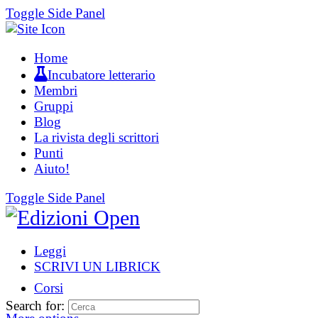
Toggle Side Panel
Home
Incubatore letterario
Membri
Gruppi
Blog
La rivista degli scrittori
Punti
Aiuto!
Toggle Side Panel
Leggi
SCRIVI UN LIBRICK
Corsi
Search for: