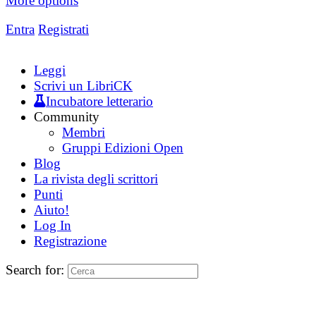
More options
Entra
Registrati
Leggi
Scrivi un LibriCK
Incubatore letterario
Community
Membri
Gruppi Edizioni Open
Blog
La rivista degli scrittori
Punti
Aiuto!
Log In
Registrazione
Search for: