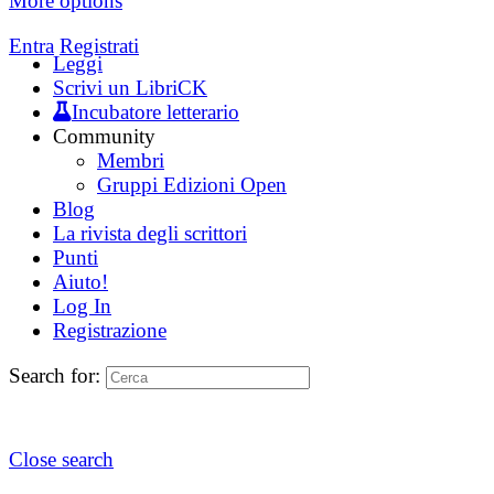
More options
Entra
Registrati
Leggi
Scrivi un LibriCK
Incubatore letterario
Community
Membri
Gruppi Edizioni Open
Blog
La rivista degli scrittori
Punti
Aiuto!
Log In
Registrazione
Search for:
Close search