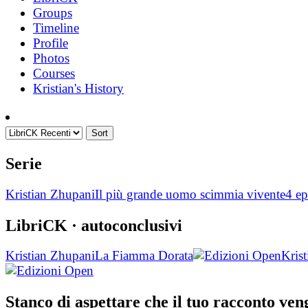
Groups
Timeline
Profile
Photos
Courses
Kristian's History
Sort
Serie
Kristian Zhupani
Il più grande uomo scimmia vivente
4 ep
LibriCK
· autoconclusivi
Kristian Zhupani
La Fiamma Dorata
Kris
Stanco di aspettare che il tuo racconto ve