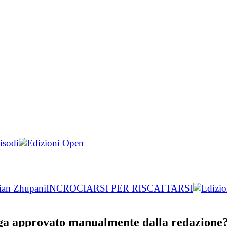
isodi
tian Zhupani
INCROCIARSI PER RISCATTARSI
nga approvato manualmente dalla redazione? 