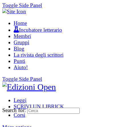
Toggle Side Panel
Home
Incubatore letterario
Membri
Gruppi
Blog
La rivista degli scrittori
Punti
Aiuto!
Toggle Side Panel
Leggi
SCRIVI UN LIBRICK
Search for:
Corsi