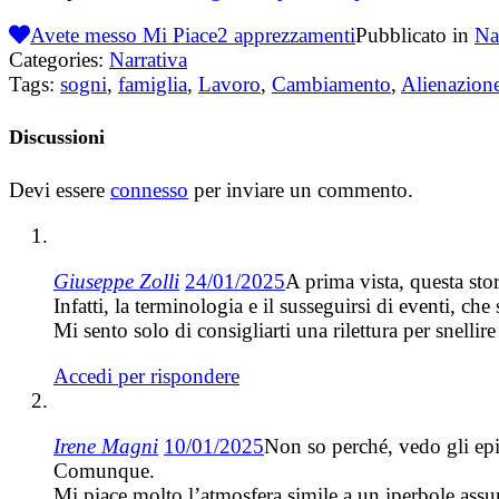
Avete messo Mi Piace
2
apprezzamenti
Pubblicato in
Na
Categories:
Narrativa
Tags:
sogni
,
famiglia
,
Lavoro
,
Cambiamento
,
Alienazion
Discussioni
Devi essere
connesso
per inviare un commento.
Giuseppe Zolli
24/01/2025
A prima vista, questa stor
Infatti, la terminologia e il susseguirsi di eventi, ch
Mi sento solo di consigliarti una rilettura per snellir
Accedi per rispondere
Irene Magni
10/01/2025
Non so perché, vedo gli epis
Comunque.
Mi piace molto l’atmosfera simile a un iperbole assu