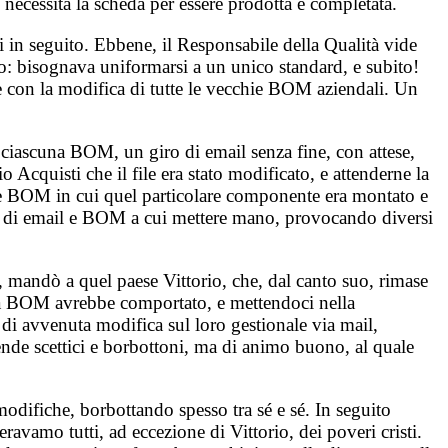
necessita la scheda per essere prodotta e completata.
ti in seguito. Ebbene, il Responsabile della Qualità vide
rlo: bisognava uniformarsi a un unico standard, e subito!
e con la modifica di tutte le vecchie BOM aziendali. Un
 ciascuna BOM, un giro di email senza fine, con attese,
Acquisti che il file era stato modificato, e attenderne la
e le BOM in cui quel particolare componente era montato e
ita di email e BOM a cui mettere mano, provocando diversi
o, mandò a quel paese Vittorio, che, dal canto suo, rimase
i una BOM avrebbe comportato, e mettendoci nella
di avvenuta modifica sul loro gestionale via mail,
ende scettici e borbottoni, ma di animo buono, al quale
odifiche, borbottando spesso tra sé e sé. In seguito
ravamo tutti, ad eccezione di Vittorio, dei poveri cristi.