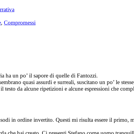
rrativa
e
,
Compromessi
ia ha un po’ il sapore di quelle di Fantozzi.
e sembrano quasi assurdi e surreali, suscitano un po’ le stess
e il testo da alcune ripetizioni e alcune espressioni che comp
odi in ordine invertito. Questi mi risulta essere il primo, 
rda che hai creato. Ci presenti Stefano come uomo tranquill