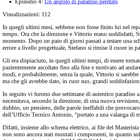
Episodio 4:
Un angolo di paradiso perduto
Visualizzazioni:
112
In quegli ultimi mesi, sebbene non fosse finito lui nel rep
tempo. Ora che la direzione e Vittorio erano soddisfatti, S
momento. Dopo un paio di giorni passati a testare una sche
errore a livello progettuale, Stefano si rimise il cuore in p
Gli era dispiaciuto, in quegli ultimi tempi, di essere torn
pazientemente ascoltato fino alla fine e motivato ad anda
modi, e probabilmente, senza la quale, Vittorio si sarebbe
ma che gli avrebbe dato, in cuor suo, grandi soddisfazion
In seguito vi furono due settimane di autentico paradiso a 
necessitava, secondo la direzione, di una nuova revisione
dubbio, un pensiero, delle parole ineffabili che provocar
dell’Ufficio Tecnico Antonio, “portato a una valanga di 
Difatti, insieme allo schema elettrico, ai file del Masteri
non sono ancora stati montati i componenti, in quanto soli