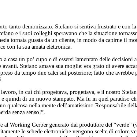
arto tanto demonizzato, Stefano si sentiva frustrato e con la
tefano e i suoi colleghi speravano che la situazione tornasse
da tornata guasta da un cliente, in modo da capirne il moti
ace con la sua amata elettronica.
ato a casa un po’ cupo e di essersi lamentato delle decision
re avanti. Stefano amava sua moglie: era grato di avere acc
 preso da tempo due calci sul posteriore; fatto che avrebbe
i.
lavoro, in cui chi progettava, progettava, e il nostro Stefa
, e quindi di un nuovo stampato. Ma fu in quel paradiso che
ono qualcosa nella mente dell’amatissimo Responsabile della
merda senza senso!”.
sta e al Working Gerber generato dal produttore del “verde” 
tamente le schede elettroniche vengono scelte di colore verd