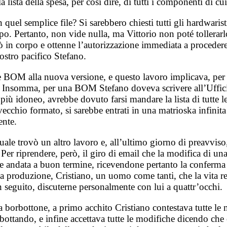
ta della spesa, per così dire, di tutti i componenti di cui 
 quel semplice file? Si sarebbero chiesti tutti gli hardwaris
empo. Pertanto, non vide nulla, ma Vittorio non poté tollera
ò in corpo e ottenne l’autorizzazione immediata a proceder
nostro pacifico Stefano.
hie BOM alla nuova versione, e questo lavoro implicava, per
. Insomma, per una BOM Stefano doveva scrivere all’Ufficio 
n più idoneo, avrebbe dovuto farsi mandare la lista di tutt
 vecchio formato, si sarebbe entrati in una matrioska infin
ente.
quale trovò un altro lavoro e, all’ultimo giorno di preavvis
i. Per riprendere, però, il giro di email che la modifica d
se andata a buon termine, ricevendone pertanto la conferma 
a produzione, Cristiano, un uomo come tanti, che la vita r
 seguito, discuterne personalmente con lui a quattr’occhi.
orbottone, a primo acchito Cristiano contestava tutte le m
ottando, e infine accettava tutte le modifiche dicendo che e