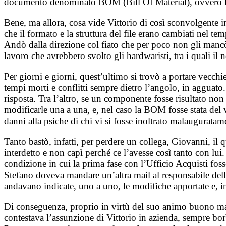
documento denominato BOM (Bill Of Material), ovvero la lis
Bene, ma allora, cosa vide Vittorio di così sconvolgente in
che il formato e la struttura del file erano cambiati nel t
Andò dalla direzione col fiato che per poco non gli manc
lavoro che avrebbero svolto gli hardwaristi, tra i quali il 
Per giorni e giorni, quest’ultimo si trovò a portare vecc
tempi morti e conflitti sempre dietro l’angolo, in agguato
risposta. Tra l’altro, se un componente fosse risultato no
modificarle una a una, e, nel caso la BOM fosse stata del
danni alla psiche di chi vi si fosse inoltrato malauguratam
Tanto bastò, infatti, per perdere un collega, Giovanni, il 
interdetto e non capì perché ce l’avesse così tanto con lu
condizione in cui la prima fase con l’Ufficio Acquisti fos
Stefano doveva mandare un’altra mail al responsabile dell
andavano indicate, uno a uno, le modifiche apportate e, in
Di conseguenza, proprio in virtù del suo animo buono ma b
contestava l’assunzione di Vittorio in azienda, sempre borb