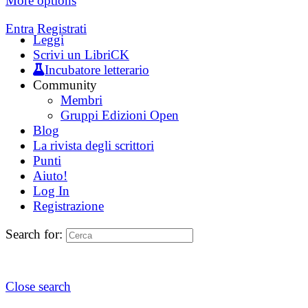
More options
Entra
Registrati
Leggi
Scrivi un LibriCK
Incubatore letterario
Community
Membri
Gruppi Edizioni Open
Blog
La rivista degli scrittori
Punti
Aiuto!
Log In
Registrazione
Search for:
Close search