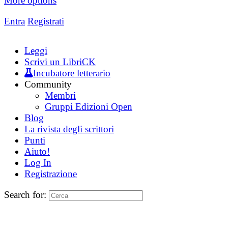
More options
Entra
Registrati
Leggi
Scrivi un LibriCK
Incubatore letterario
Community
Membri
Gruppi Edizioni Open
Blog
La rivista degli scrittori
Punti
Aiuto!
Log In
Registrazione
Search for: