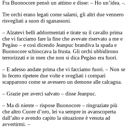
Fra Buonocore pensò un attimo e disse: – Ho un’idea. -.
Tre orchi erano legati come salami, gli altri due vennero
risvegliati a suon di sganassoni.
– Alzatevi belli addormentati e tirate su il cavallo prima
che vi facciamo fare la fine che avevate riservato a me e
Pegáso – e così dicendo Jeanpuc brandiva la spada e
Buonocore schioccava la frusta. Gli orchi ubbidirono
terrorizzati e in men che non si dica Pegáso era fuori.
– E adesso andate prima che vi facciamo fuori. – Non se
lo fecero ripetere due volte e svegliati i compari
scapparono come se avessero un demone alle calcagna.
– Grazie per averci salvato – disse Jeanpuc.
– Ma di niente – rispose Buonocore – ringraziate più
che altro Cuore d’oro, lei va sempre in avanscoperta
dall’alto e avendo capito la situazione è venuta ad
avvertirmi. –