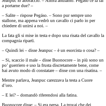
Jeanpuc lo abbracciò. – Allora andiamo. Pegáso ce la fai
a portarne due? –
– Salite – rispose Pegáso. – Sono pur sempre uno
stallone, ma appena vedrò un cavallo ci parlo io per
chiedere di unirsi a noi. –
La fata gli si mise in testa e dopo una risata del cavallo la
compagnia ripartì.
– Quindi lei – disse Jeanpuc – è un esorcista o cosa? –
– Si, scaccio il male – disse Buonocore – in più sono un
po’ guerriero e uso la frusta discretamente bene, come
hai avuto modo di constatare – disse con una risatina. –
Mentre parlava, Jeanpuc carezzava la testa a Cuore
d’oro.
– E lei? – domandò riferendosi alla fatina.
Buonocore disse: – Si era persa. La trovai che dei