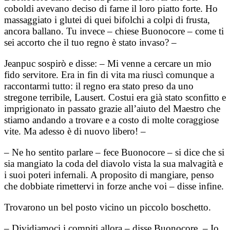
coboldi avevano deciso di farne il loro piatto forte. Ho
massaggiato i glutei di quei bifolchi a colpi di frusta,
ancora ballano. Tu invece – chiese Buonocore – come ti
sei accorto che il tuo regno è stato invaso? –
Jeanpuc sospirò e disse: – Mi venne a cercare un mio
fido servitore. Era in fin di vita ma riuscì comunque a
raccontarmi tutto: il regno era stato preso da uno
stregone terribile, Lausert. Costui era già stato sconfitto e
imprigionato in passato grazie all’aiuto del Maestro che
stiamo andando a trovare e a costo di molte coraggiose
vite. Ma adesso è di nuovo libero! –
– Ne ho sentito parlare – fece Buonocore – si dice che si
sia mangiato la coda del diavolo vista la sua malvagità e
i suoi poteri infernali. A proposito di mangiare, penso
che dobbiate rimettervi in forze anche voi – disse infine.
Trovarono un bel posto vicino un piccolo boschetto.
– Dividiamoci i compiti allora – disse Buonocore .– Io