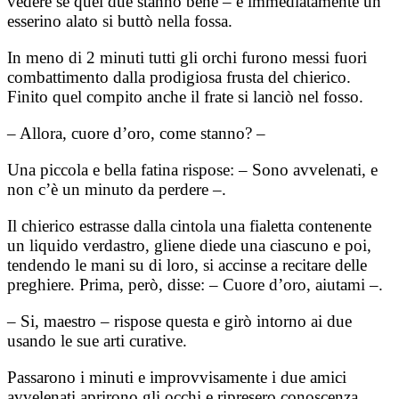
vedere se quei due stanno bene – e immediatamente un
esserino alato si buttò nella fossa.
In meno di 2 minuti tutti gli orchi furono messi fuori
combattimento dalla prodigiosa frusta del chierico.
Finito quel compito anche il frate si lanciò nel fosso.
– Allora, cuore d’oro, come stanno? –
Una piccola e bella fatina rispose: – Sono avvelenati, e
non c’è un minuto da perdere –.
Il chierico estrasse dalla cintola una fialetta contenente
un liquido verdastro, gliene diede una ciascuno e poi,
tendendo le mani su di loro, si accinse a recitare delle
preghiere. Prima, però, disse: – Cuore d’oro, aiutami –.
– Si, maestro – rispose questa e girò intorno ai due
usando le sue arti curative.
Passarono i minuti e improvvisamente i due amici
avvelenati aprirono gli occhi e ripresero conoscenza.