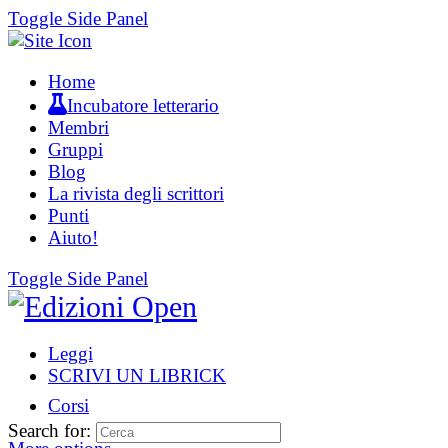
Toggle Side Panel
Home
Incubatore letterario
Membri
Gruppi
Blog
La rivista degli scrittori
Punti
Aiuto!
Toggle Side Panel
Leggi
SCRIVI UN LIBRICK
Corsi
Search for: