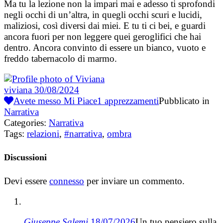
Ma tu la lezione non la impari mai e adesso ti sprofondi
negli occhi di un’altra, in quegli occhi scuri e lucidi,
maliziosi, così diversi dai miei. E tu ti ci bei, e guardi
ancora fuori per non leggere quei geroglifici che hai
dentro. Ancora convinto di essere un bianco, vuoto e
freddo tabernacolo di marmo.
viviana
30/08/2024
Avete messo Mi Piace
1
apprezzamenti
Pubblicato in
Narrativa
Categories:
Narrativa
Tags:
relazioni
,
#narrativa
,
ombra
Discussioni
Devi essere
connesso
per inviare un commento.
Giuseppe Salemi
18/07/2026
Un tuo pensiero sulla