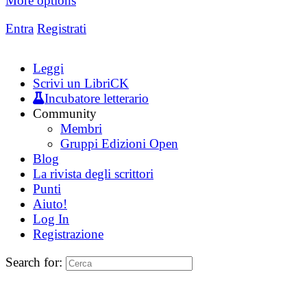
More options
Entra
Registrati
Leggi
Scrivi un LibriCK
Incubatore letterario
Community
Membri
Gruppi Edizioni Open
Blog
La rivista degli scrittori
Punti
Aiuto!
Log In
Registrazione
Search for: