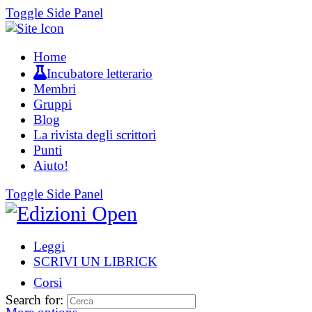
Toggle Side Panel
Home
Incubatore letterario
Membri
Gruppi
Blog
La rivista degli scrittori
Punti
Aiuto!
Toggle Side Panel
Leggi
SCRIVI UN LIBRICK
Corsi
Search for: