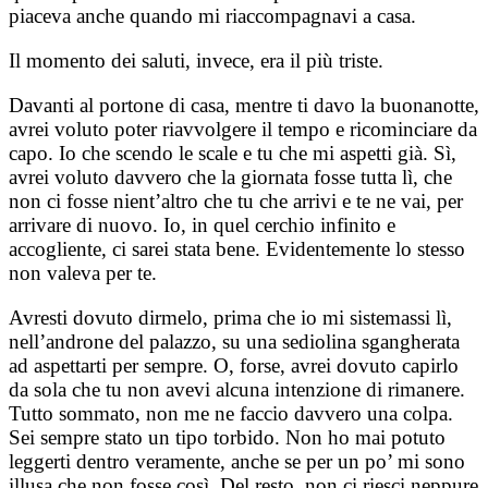
piaceva anche quando mi riaccompagnavi a casa.
Il momento dei saluti, invece, era il più triste.
Davanti al portone di casa, mentre ti davo la buonanotte,
avrei voluto poter riavvolgere il tempo e ricominciare da
capo. Io che scendo le scale e tu che mi aspetti già. Sì,
avrei voluto davvero che la giornata fosse tutta lì, che
non ci fosse nient’altro che tu che arrivi e te ne vai, per
arrivare di nuovo. Io, in quel cerchio infinito e
accogliente, ci sarei stata bene. Evidentemente lo stesso
non valeva per te.
Avresti dovuto dirmelo, prima che io mi sistemassi lì,
nell’androne del palazzo, su una sediolina sgangherata
ad aspettarti per sempre. O, forse, avrei dovuto capirlo
da sola che tu non avevi alcuna intenzione di rimanere.
Tutto sommato, non me ne faccio davvero una colpa.
Sei sempre stato un tipo torbido. Non ho mai potuto
leggerti dentro veramente, anche se per un po’ mi sono
illusa che non fosse così. Del resto, non ci riesci neppure