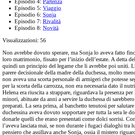
Episodio 4:
Partenza
Episodio 5:
Viaggio
Episodio 6:
Sonja
Episodio 7:
Rivalità
Episodio 8:
Novità
Visualizzazioni:
56
Non avrebbe dovuto sperare, ma Sonja lo aveva fatto fino a
loro matrimonio, fissato per l’inizio dell’estate. A detta
quindi un principio del legame che li avrebbe poi uniti. L’
parere decisionale della madre della duchessa, molto meno 
non aveva una scorta personale di armigeri che potesse seg
per la scorta della carrozza, non era necessaria dato il n
Helena era riuscita a strappare, riguardava la presenza per 
minori, abituate da anni a servire la duchessa di sarebbero 
preparati. La sera prima, al banchetto tenutosi per salutar
duchessina aveva dovuto sopportare per tutta la sera le dolc
donarle quelli che erano presentati come dolci sorrisi. Con
l’aveva lasciata mai, se non durante i fugaci dialoghi tra l
pensiero che assillava anche Sonja, ossia il mistero rigua