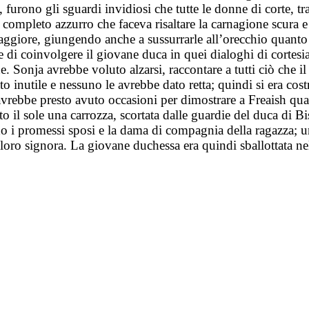
, furono gli sguardi invidiosi che tutte le donne di corte, t
completo azzurro che faceva risaltare la carnagione scura e 
aggiore, giungendo anche a sussurrarle all’orecchio quanto fo
re di coinvolgere il giovane duca in quei dialoghi di cortesia
e. Sonja avrebbe voluto alzarsi, raccontare a tutti ciò che il
inutile e nessuno le avrebbe dato retta; quindi si era costre
vrebbe presto avuto occasioni per dimostrare a Freaish quali 
o il sole una carrozza, scortata dalle guardie del duca di B
rdo i promessi sposi e la dama di compagnia della ragazza; 
la loro signora. La giovane duchessa era quindi sballottata n