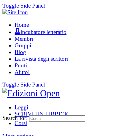
Toggle Side Panel
Home
Incubatore letterario
Membri
Gruppi
Blog
La rivista degli scrittori
Punti
Aiuto!
Toggle Side Panel
Leggi
SCRIVI UN LIBRICK
Search for:
Corsi