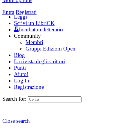
More options
Entra
Registrati
Leggi
Scrivi un LibriCK
Incubatore letterario
Community
Membri
Gruppi Edizioni Open
Blog
La rivista degli scrittori
Punti
Aiuto!
Log In
Registrazione
Search for:
Close search