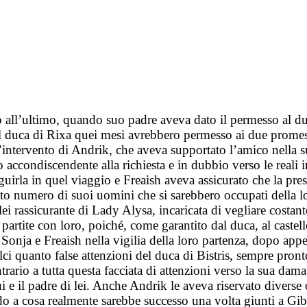
ll’ultimo, quando suo padre aveva dato il permesso al duca 
 del duca di Rixa quei mesi avrebbero permesso ai due prome
intervento di Andrik, che aveva supportato l’amico nella sua 
accondiscendente alla richiesta e in dubbio verso le reali 
uirla in quel viaggio e Freaish aveva assicurato che la pres
utrito numero di suoi uomini che si sarebbero occupati della
lei rassicurante di Lady Alysa, incaricata di vegliare costant
partite con loro, poiché, come garantito dal duca, al castell
e Sonja e Freaish nella vigilia della loro partenza, dopo app
i quanto false attenzioni del duca di Bistris, sempre pronto 
trario a tutta questa facciata di attenzioni verso la sua da
ui e il padre di lei. Anche Andrik le aveva riservato diverse
rdo a cosa realmente sarebbe successo una volta giunti a Gibi