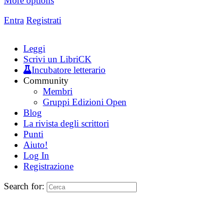
More options
Entra
Registrati
Leggi
Scrivi un LibriCK
Incubatore letterario
Community
Membri
Gruppi Edizioni Open
Blog
La rivista degli scrittori
Punti
Aiuto!
Log In
Registrazione
Search for: