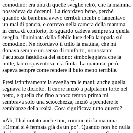
comodino: era una di quelle sveglie retrò, che la mamma
possedeva da decenni. La ricordavo bene, perché
quando da bambina avevo terribili incubi o lamentavo
un mal di pancia, e correvo nella camera della mamma
in cerca di conforto, lo sguardo cadeva sempre su quella
sveglia, illuminata dalla flebile luce della lampada sul
comodino. Ne ricordavo il trillo la mattina, che mi
donava sempre un senso di conforto, nonostante
l’acutezza fastidiosa del suono: simboleggiava che la
notte, tanto spaventosa, era finita. La mamma, però,
sapeva sempre come rendere il buio meno terribile.
Presi istintivamente la sveglia tra le mani: anche quella
segnava le diciotto. Il cuore iniziò a palpitarmi forte nel
petto, e quella che fino a poco tempo prima mi
sembrava solo una sciocchezza, iniziò a prendere le
sembianze della realtà. Cosa significava tutto questo?
«Ah, l’hai notato anche tu», commentò la mamma.
«Ormai si è fermata già da un po’. Quando non ho nulla