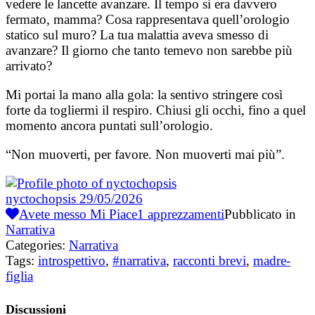
vedere le lancette avanzare. Il tempo si era davvero
fermato, mamma? Cosa rappresentava quell’orologio
statico sul muro? La tua malattia aveva smesso di
avanzare? Il giorno che tanto temevo non sarebbe più
arrivato?
Mi portai la mano alla gola: la sentivo stringere così
forte da togliermi il respiro. Chiusi gli occhi, fino a quel
momento ancora puntati sull’orologio.
“Non muoverti, per favore. Non muoverti mai più”.
nyctochopsis
29/05/2026
Avete messo Mi Piace
1
apprezzamenti
Pubblicato in
Narrativa
Categories:
Narrativa
Tags:
introspettivo
,
#narrativa
,
racconti brevi
,
madre-
figlia
Discussioni