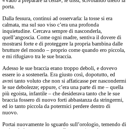
«Vado a preparare la cena», le dissi, scivolando dietro la
porta.
Dalla fessura, continui ad osservarla: la tosse si era
calmata, ma sul suo viso c’era una profonda
inquietudine. Cercava sempre di nasconderla,
quell’angoscia. Come ogni madre, sentiva il dovere di
mostrarsi forte e di proteggere la propria bambina dalle
brutture del mondo – proprio come quando ero piccola,
e mi rifugiavo tra le sue braccia.
Adesso le sue braccia erano troppo deboli, e dovevo
essere io a sostenerla. Era giusto così, dopotutto, ed
avrei tanto voluto che non si affaticasse per nascondermi
le sue debolezze; eppure, c’era una parte di me – quella
più egoista, infantile – che desiderava tanto che le sue
braccia fossero di nuovo forti abbastanza da stringermi,
ed io tanto piccola da potermici perdere dentro di
nuovo.
Portai nuovamente lo sguardo sull’orologio, temendo di