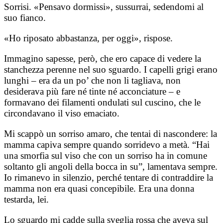
Sorrisi. «Pensavo dormissi», sussurrai, sedendomi al
suo fianco.
«Ho riposato abbastanza, per oggi», rispose.
Immagino sapesse, però, che ero capace di vedere la
stanchezza perenne nel suo sguardo. I capelli grigi erano
lunghi – era da un po’ che non li tagliava, non
desiderava più fare né tinte né acconciature – e
formavano dei filamenti ondulati sul cuscino, che le
circondavano il viso emaciato.
Mi scappò un sorriso amaro, che tentai di nascondere: la
mamma capiva sempre quando sorridevo a metà. “Hai
una smorfia sul viso che con un sorriso ha in comune
soltanto gli angoli della bocca in su”, lamentava sempre.
Io rimanevo in silenzio, perché tentare di contraddire la
mamma non era quasi concepibile. Era una donna
testarda, lei.
Lo sguardo mi cadde sulla sveglia rossa che aveva sul