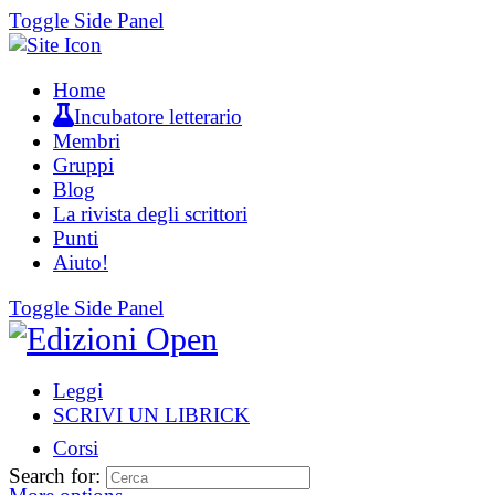
Toggle Side Panel
Home
Incubatore letterario
Membri
Gruppi
Blog
La rivista degli scrittori
Punti
Aiuto!
Toggle Side Panel
Leggi
SCRIVI UN LIBRICK
Corsi
Search for: