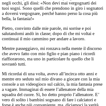
negli occhi, gli dissi: «Non devi mai vergognarti dei
tuoi sogni. Sono quelli che prendono in giro i sognatori
a doversi vergognare, perché hanno perso la cosa più
bella, la fantasia!»
Pietro, convinto dalle mie parole, mi sorrise e poi
salutandomi andò in classe; dopo di che mi voltai e
continuai il mio cammino per andare a lavoro.
Mentre passeggiavo, mi ronzava nella mente il discorso
che avevo fatto con mio figlio e pian piano i ricordi
riaffiorarono, ma uno in particolare fu quello che li
sovrastò tutti.
Mi ricordai di una volta, avevo all’incirca otto anni e
mentre ero seduto sul mio divano a giocare con la mia
console a un videogioco sul calcio, la mia fantasia prese
a vagare. Immaginai di essere l’allenatore della mia
squadra del cuore. Sì, ho detto proprio l’allenatore. E’
vero di solito i bambini sognano di fare i calciatori e
forse è anche più conveniente, ma, diciamoci la verità