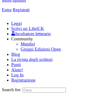
More options
Entra
Registrati
Leggi
Scrivi un LibriCK
Incubatore letterario
Community
Membri
Gruppi Edizioni Open
Blog
La rivista degli scrittori
Punti
Aiuto!
Log In
Registrazione
Search for: