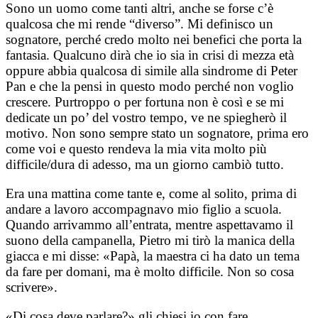
Sono un uomo come tanti altri, anche se forse c’è
qualcosa che mi rende “diverso”. Mi definisco un
sognatore, perché credo molto nei benefici che porta la
fantasia. Qualcuno dirà che io sia in crisi di mezza età
oppure abbia qualcosa di simile alla sindrome di Peter
Pan e che la pensi in questo modo perché non voglio
crescere. Purtroppo o per fortuna non è così e se mi
dedicate un po’ del vostro tempo, ve ne spiegherò il
motivo. Non sono sempre stato un sognatore, prima ero
come voi e questo rendeva la mia vita molto più
difficile/dura di adesso, ma un giorno cambiò tutto.
Era una mattina come tante e, come al solito, prima di
andare a lavoro accompagnavo mio figlio a scuola.
Quando arrivammo all’entrata, mentre aspettavamo il
suono della campanella, Pietro mi tirò la manica della
giacca e mi disse: «Papà, la maestra ci ha dato un tema
da fare per domani, ma è molto difficile. Non so cosa
scrivere».
«Di cosa deve parlare?» gli chiesi io con fare