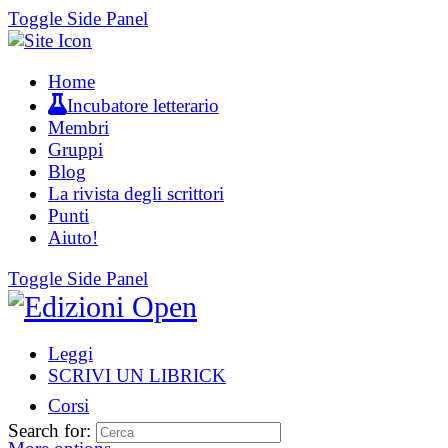
Toggle Side Panel
Home
Incubatore letterario
Membri
Gruppi
Blog
La rivista degli scrittori
Punti
Aiuto!
Toggle Side Panel
Leggi
SCRIVI UN LIBRICK
Corsi
Search for: