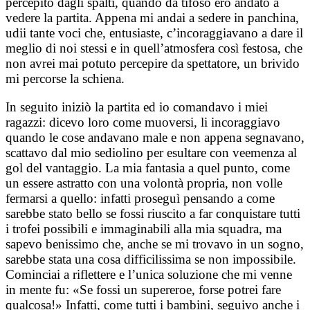
percepito dagli spalti, quando da tifoso ero andato a
vedere la partita. Appena mi andai a sedere in panchina,
udii tante voci che, entusiaste, c’incoraggiavano a dare il
meglio di noi stessi e in quell’atmosfera così festosa, che
non avrei mai potuto percepire da spettatore, un brivido
mi percorse la schiena.
In seguito iniziò la partita ed io comandavo i miei
ragazzi: dicevo loro come muoversi, li incoraggiavo
quando le cose andavano male e non appena segnavano,
scattavo dal mio sediolino per esultare con veemenza al
gol del vantaggio. La mia fantasia a quel punto, come
un essere astratto con una volontà propria, non volle
fermarsi a quello: infatti proseguì pensando a come
sarebbe stato bello se fossi riuscito a far conquistare tutti
i trofei possibili e immaginabili alla mia squadra, ma
sapevo benissimo che, anche se mi trovavo in un sogno,
sarebbe stata una cosa difficilissima se non impossibile.
Cominciai a riflettere e l’unica soluzione che mi venne
in mente fu: «Se fossi un supereroe, forse potrei fare
qualcosa!» Infatti, come tutti i bambini, seguivo anche i