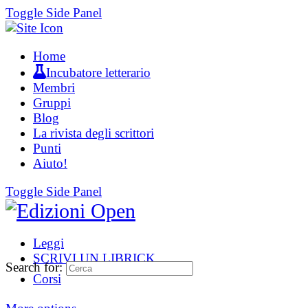
Toggle Side Panel
Home
Incubatore letterario
Membri
Gruppi
Blog
La rivista degli scrittori
Punti
Aiuto!
Toggle Side Panel
Leggi
SCRIVI UN LIBRICK
Search for:
Corsi