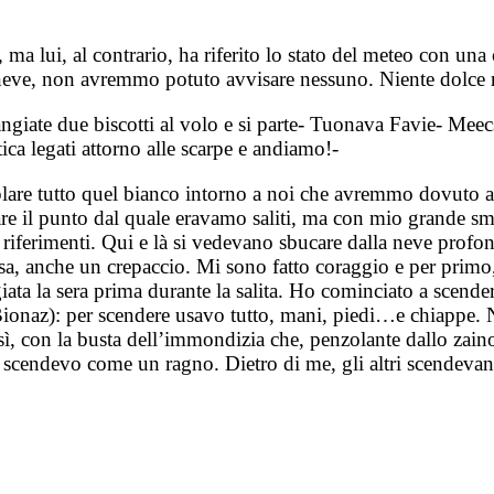
 ma lui, al contrario, ha riferito lo stato del meteo con una 
 neve, non avremmo potuto avvisare nessuno. Niente dolce r
angiate due biscotti al volo e si parte- Tuonava Favie- Meecs
ica legati attorno alle scarpe e andiamo!-
are tutto quel bianco intorno a noi che avremmo dovuto affr
rcare il punto dal quale eravamo saliti, ma con mio grande s
riferimenti. Qui e là si vedevano sbucare dalla neve profo
cosa, anche un crepaccio. Mi sono fatto coraggio e per primo
ata la sera prima durante la salita. Ho cominciato a scend
 al Bionaz): per scendere usavo tutto, mani, piedi…e chiappe.
 con la busta dell’immondizia che, penzolante dallo zaino,
e scendevo come un ragno. Dietro di me, gli altri scendeva