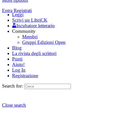
More options
Entra
Registrati
Leggi
Scrivi un LibriCK
Incubatore letterario
Community
Membri
Gruppi Edizioni Open
Blog
La rivista degli scrittori
Punti
Aiuto!
Log In
Registrazione
Search for:
Close search