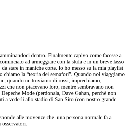
lo, camminandoci dentro. Finalmente capivo come facesse a
 cominciato ad armeggiare con la stufa e in un breve lasso
o da stare in maniche corte. Io ho messo su la mia playlist
he io chiamo la “teoria dei semafori”. Quando noi viaggiamo
che, quando ne troviamo di rossi, imprechiamo,
 pezzi che non piacevano loro, mentre sembravano non
ro i Depeche Mode (perdonala, Dave Gahan, perchè non
ti a vederli allo stadio di San Siro (con nostro grande
rrisponde alle movenze che una persona normale fa a
 osservatori.