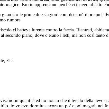
o magico. Ero in apprensione perchè ci tenevo al fatto che
ro guardato le prime due stagioni complete più il prequel “
nimo rumore.
ischio ci batteva furente contro la faccia. Rientrati, abbiamo
to al secondo piano, dove c’erano i letti, ma non così tanto da
te, Ele.
ischio in quantità ed ho notato che il livello della neve e
ubito. Io volevo dormire ancora un po’ e poi magari, nel f