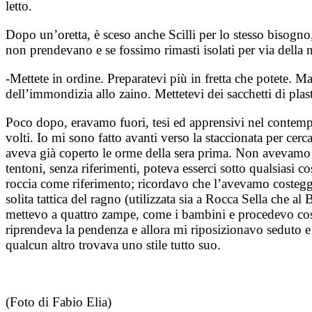
letto.
Dopo un’oretta, è sceso anche Scilli per lo stesso bisogno,
non prendevano e se fossimo rimasti isolati per via della
-Mettete in ordine. Preparatevi più in fretta che potete. M
dell’immondizia allo zaino. Mettetevi dei sacchetti di plast
Poco dopo, eravamo fuori, tesi ed apprensivi nel contempl
volti. Io mi sono fatto avanti verso la staccionata per ce
aveva già coperto le orme della sera prima. Non avevamo 
tentoni, senza riferimenti, poteva esserci sotto qualsiasi 
roccia come riferimento; ricordavo che l’avevamo costeggi
solita tattica del ragno (utilizzata sia a Rocca Sella che
mettevo a quattro zampe, come i bambini e procedevo così,
riprendeva la pendenza e allora mi riposizionavo seduto 
qualcun altro trovava uno stile tutto suo.
(Foto di Fabio Elia)