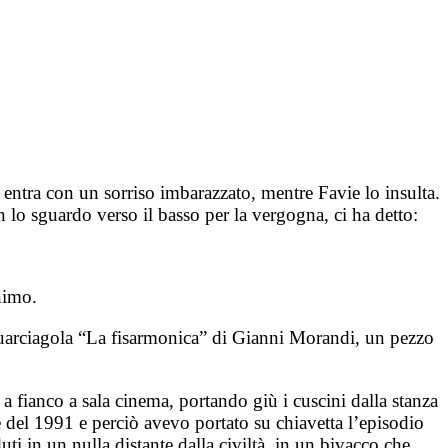
 entra con un sorriso imbarazzato, mentre Favie lo insulta.
Con lo sguardo verso il basso per la vergogna, ci ha detto:
nimo.
squarciagola “La fisarmonica” di Gianni Morandi, un pezzo
a fianco a sala cinema, portando giù i cuscini dalla stanza
e del 1991 e perciò avevo portato su chiavetta l’episodio
ti in un nulla distante dalla civiltà, in un bivacco che