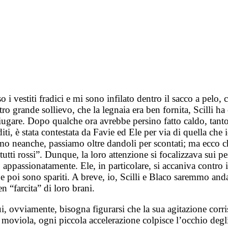
so i vestiti fradici e mi sono infilato dentro il sacco a pe
 grande sollievo, che la legnaia era ben fornita, Scilli ha
asciugare. Dopo qualche ora avrebbe persino fatto caldo, tant
iti, è stata contestata da Favie ed Ele per via di quella c
amo neanche, passiamo oltre dandoli per scontati; ma ecco 
tutti rossi”. Dunque, la loro attenzione si focalizzava sui
 appassionatamente. Ele, in particolare, si accaniva cont
 poi sono spariti. A breve, io, Scilli e Blaco saremmo anda
n “farcita” di loro brani.
ui, ovviamente, bisogna figurarsi che la sua agitazione co
 moviola, ogni piccola accelerazione colpisce l’occhio degli