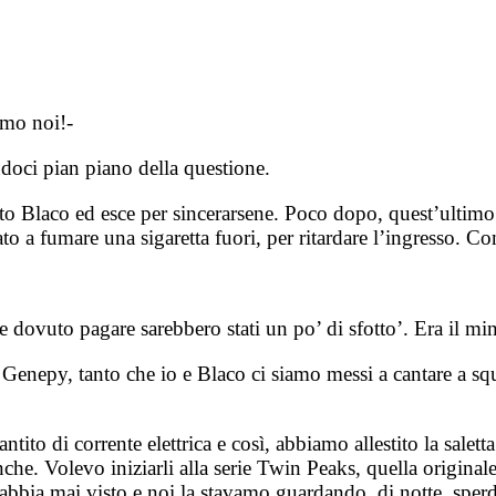
amo noi!-
doci pian piano della questione.
tto Blaco ed esce per sincerarsene. Poco dopo, quest’ultimo
rmato a fumare una sigaretta fuori, per ritardare l’ingresso. 
 dovuto pagare sarebbero stati un po’ di sfotto’. Era il mi
e Genepy, tanto che io e Blaco ci siamo messi a cantare a 
 di corrente elettrica e così, abbiamo allestito la saletta 
che. Volevo iniziarli alla serie Twin Peaks, quella original
 abbia mai visto e noi la stavamo guardando, di notte, sperdu