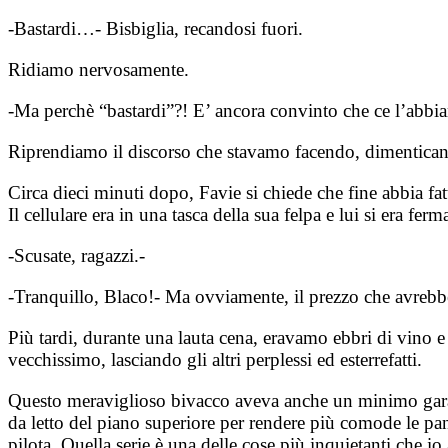
-Bastardi…- Bisbiglia, recandosi fuori.
Ridiamo nervosamente.
-Ma perchè “bastardi”?! E’ ancora convinto che ce l’abbi
Riprendiamo il discorso che stavamo facendo, dimentican
Circa dieci minuti dopo, Favie si chiede che fine abbia fa
Il cellulare era in una tasca della sua felpa e lui si era fe
-Scusate, ragazzi.-
-Tranquillo, Blaco!- Ma ovviamente, il prezzo che avrebbe
Più tardi, durante una lauta cena, eravamo ebbri di vino 
vecchissimo, lasciando gli altri perplessi ed esterrefatti.
Questo meraviglioso bivacco aveva anche un minimo garantito
da letto del piano superiore per rendere più comode le pan
pilota. Quella serie è una delle cose più inquietanti che io