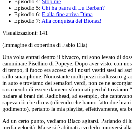
Episodio 4:
Stop me
Episodio 5:
Chi ha paura di Lu Barban?
Episodio 6:
E alla fine arriva Dima
Episodio 7:
Alla conquista del Bionaz!
Visualizzazioni:
141
(Immagine di copertina di Fabio Elia)
Una volta entrati dentro il bivacco, mi sono levato di dos
camminare Pisellino di Popeye. Dopo aver visto, con nostro
di tempo, il fuoco era acceso ed i nostri vestiti stesi ad 
sullo smartphone. Nonostante molti pezzi risultassero grad
in auto e troviamo dei semafori verdi, non ce ne accorgi
sostenendo di essere davvero sfortunati perchè troviamo “
badare ai brani dei Radiohead, ad esempio, che cantavano
sapeva ciò che diceva) dicendo che hanno fatto due brani e
godimento), pertanto la mia playlist, effettivamente, era be
Ad un certo punto, vediamo Blaco agitarsi. Parlando di l
media velocità. Ma se si è abituati a vederlo muoversi alla