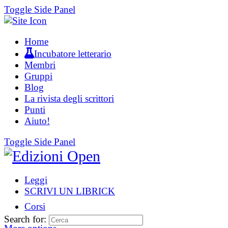
Toggle Side Panel
Home
Incubatore letterario
Membri
Gruppi
Blog
La rivista degli scrittori
Punti
Aiuto!
Toggle Side Panel
Leggi
SCRIVI UN LIBRICK
Corsi
Search for: