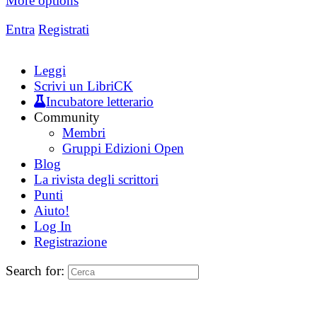
More options
Entra
Registrati
Leggi
Scrivi un LibriCK
Incubatore letterario
Community
Membri
Gruppi Edizioni Open
Blog
La rivista degli scrittori
Punti
Aiuto!
Log In
Registrazione
Search for: