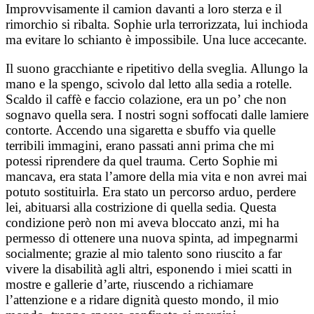
Improvvisamente il camion davanti a loro sterza e il
rimorchio si ribalta. Sophie urla terrorizzata, lui inchioda
ma evitare lo schianto è impossibile. Una luce accecante.
Il suono gracchiante e ripetitivo della sveglia. Allungo la
mano e la spengo, scivolo dal letto alla sedia a rotelle.
Scaldo il caffè e faccio colazione, era un po’ che non
sognavo quella sera. I nostri sogni soffocati dalle lamiere
contorte. Accendo una sigaretta e sbuffo via quelle
terribili immagini, erano passati anni prima che mi
potessi riprendere da quel trauma. Certo Sophie mi
mancava, era stata l’amore della mia vita e non avrei mai
potuto sostituirla. Era stato un percorso arduo, perdere
lei, abituarsi alla costrizione di quella sedia. Questa
condizione però non mi aveva bloccato anzi, mi ha
permesso di ottenere una nuova spinta, ad impegnarmi
socialmente; grazie al mio talento sono riuscito a far
vivere la disabilità agli altri, esponendo i miei scatti in
mostre e gallerie d’arte, riuscendo a richiamare
l’attenzione e a ridare dignità questo mondo, il mio