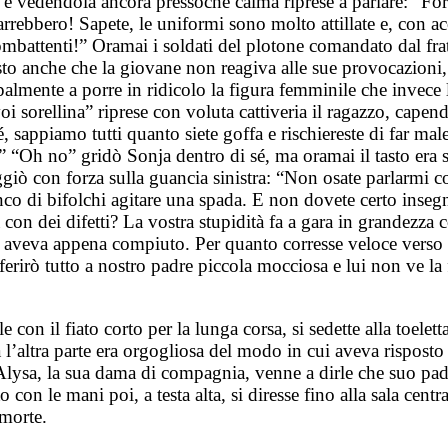
re e vedendola ancora pressoché calma riprese a parlare: “F
arrebbero! Sapete, le uniformi sono molto attillate e, con 
ombattenti!” Oramai i soldati del plotone comandato dal fra
visto anche che la giovane non reagiva alle sue provocazioni, 
lmente a porre in ridicolo la figura femminile che invece la 
i sorellina” riprese con voluta cattiveria il ragazzo, cape
, sappiamo tutti quanto siete goffa e rischiereste di far male
!” “Oh no” gridò Sonja dentro di sé, ma oramai il tasto era st
giò con forza sulla guancia sinistra: “Non osate parlarmi co
co di bifolchi agitare una spada. E non dovete certo insegna
ca con dei difetti? La vostra stupidità fa a gara in grandezz
veva appena compiuto. Per quanto corresse veloce verso il ca
ferirò tutto a nostro padre piccola mocciosa e lui non ve la 
e con il fiato corto per la lunga corsa, si sedette alla toeletta
 l’altra parte era orgogliosa del modo in cui aveva risposto 
y Alysa, la sua dama di compagnia, venne a dirle che suo pa
ito con le mani poi, a testa alta, si diresse fino alla sala cent
 morte.