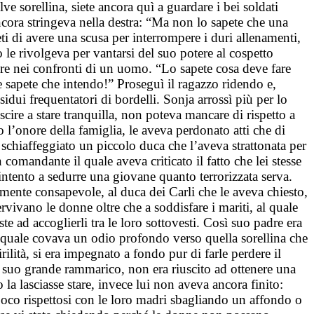
lve sorellina, siete ancora quì a guardare i bei soldati
ncora stringeva nella destra: “Ma non lo sapete che una
ti di avere una scusa per interrompere i duri allenamenti,
o le rivolgeva per vantarsi del suo potere al cospetto
pre nei confronti di un uomo. “Lo sapete cosa deve fare
e sapete che intendo!” Proseguì il ragazzo ridendo e,
idui frequentatori di bordelli. Sonja arrossì più per lo
scire a stare tranquilla, non poteva mancare di rispetto a
 l’onore della famiglia, le aveva perdonato atti che di
chiaffeggiato un piccolo duca che l’aveva strattonata per
omandante il quale aveva criticato il fatto che lei stesse
ntento a sedurre una giovane quanto terrorizzata serva.
lmente consapevole, al duca dei Carli che le aveva chiesto,
ervivano le donne oltre che a soddisfare i mariti, al quale
e ad accoglierli tra le loro sottovesti. Così suo padre era
l quale covava un odio profondo verso quella sorellina che
ilità, si era impegnato a fondo pur di farle perdere il
on suo grande rammarico, non era riuscito ad ottenere una
 la lasciasse stare, invece lui non aveva ancora finito:
poco rispettosi con le loro madri sbagliando un affondo o