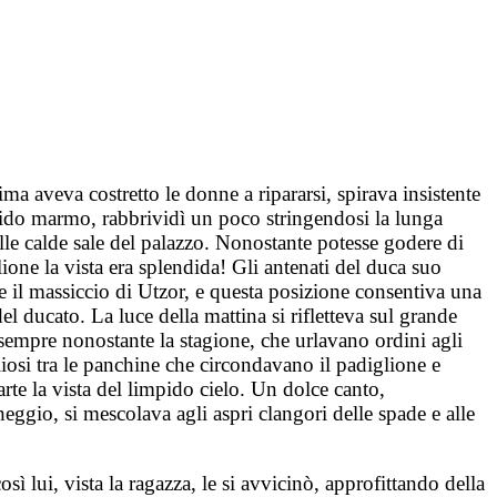
ma aveva costretto le donne a ripararsi, spirava insistente
lucido marmo, rabbrividì un poco stringendosi la lunga
elle calde sale del palazzo. Nonostante potesse godere di
lione la vista era splendida! Gli antenati del duca suo
re il massiccio di Utzor, e questa posizione consentiva una
el ducato. La luce della mattina si rifletteva sul grande
 sempre nonostante la stagione, che urlavano ordini agli
liosi tra le panchine che circondavano il padiglione e
arte la vista del limpido cielo. Un dolce canto,
eggio, si mescolava agli aspri clangori delle spade e alle
sì lui, vista la ragazza, le si avvicinò, approfittando della