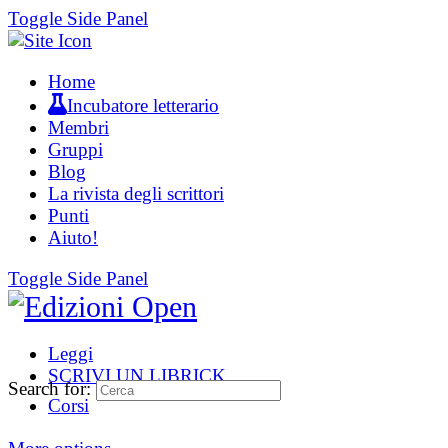
Toggle Side Panel
Home
Incubatore letterario
Membri
Gruppi
Blog
La rivista degli scrittori
Punti
Aiuto!
Toggle Side Panel
Leggi
SCRIVI UN LIBRICK
Search for:
Corsi