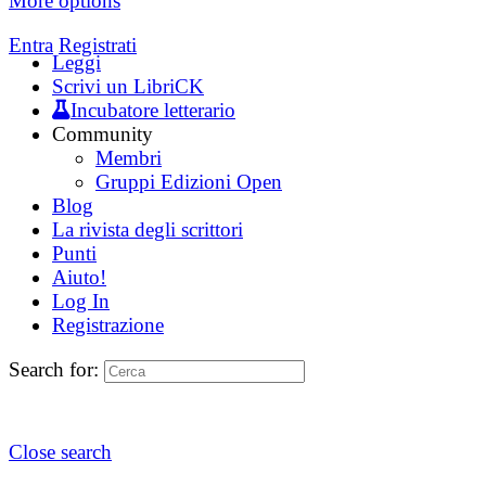
More options
Entra
Registrati
Leggi
Scrivi un LibriCK
Incubatore letterario
Community
Membri
Gruppi Edizioni Open
Blog
La rivista degli scrittori
Punti
Aiuto!
Log In
Registrazione
Search for:
Close search