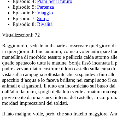
Episodio 4:
Piani per il futuro
Episodio 5:
Partenza
Episodio 6:
Viaggio
Episodio 7:
Sonja
Episodio 8:
Rivalità
Visualizzazioni:
72
Raggiuntolo, sedette in disparte a osservare quel gioco di 
in quei giorni di fine autunno, come a voler anticipare l’
mantellina di morbido tessuto e pelliccia calda attorno all
quello spettacolo tutte le mattine, Sonja fissò incantata i
padre avevano fatto costruire il loro castello sulla cima d
vista sulla campagna sottostante che si spandeva fino alle l
specchio d’acqua e lo faceva brillare; nei campi sotto il c
animali e ai garzoni. Il tutto era incorniciato sul basso d
dall’alto dai rami, spogli della loro verde armatura ma risp
proveniente da una stanza interna del castello, in cui pro
mordaci imprecazioni dei soldati.
Il fato maligno volle, però, che suo fratello maggiore, Andri