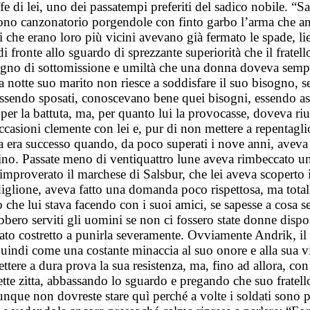
fe di lei, uno dei passatempi preferiti del sadico nobile. “Sa
n tono canzonatorio porgendole con finto garbo l’arma che a
 che erano loro più vicini avevano già fermato le spade, lie
i fronte allo sguardo di sprezzante superiorità che il fratell
ontegno di sottomissione e umiltà che una donna doveva sem
a notte suo marito non riesce a soddisfare il suo bisogno, s
n essendo sposati, conoscevano bene quei bisogni, essendo ass
e per la battuta, ma, per quanto lui la provocasse, doveva riu
casioni clemente con lei e, pur di non mettere a repentaglio
era successo quando, da poco superati i nove anni, aveva s
ino. Passate meno di ventiquattro lune aveva rimbeccato un c
mproverato il marchese di Salsbur, che lei aveva scoperto i
adiglione, aveva fatto una domanda poco rispettosa, ma tota
go che lui stava facendo con i suoi amici, se sapesse a cosa s
ero serviti gli uomini se non ci fossero state donne dispost
stato costretto a punirla severamente. Ovviamente Andrik, i
quindi come una costante minaccia al suo onore e alla sua vir
ettere a dura prova la sua resistenza, ma, fino ad allora, c
tette zitta, abbassando lo sguardo e pregando che suo fratello
unque non dovreste stare quì perché a volte i soldati sono 