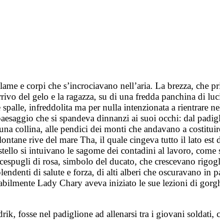
lame e corpi che s’incrociavano nell’aria. La brezza, che pri
arrivo del gelo e la ragazza, su di una fredda panchina di 
e spalle, infreddolita ma per nulla intenzionata a rientrare n
l paesaggio che si spandeva dinnanzi ai suoi occhi: dal padig
i una collina, alle pendici dei monti che andavano a costitui
ontane rive del mare Tha, il quale cingeva tutto il lato est d
astello si intuivano le sagome dei contadini al lavoro, come
ai cespugli di rosa, simbolo del ducato, che crescevano rigog
lendenti di salute e forza, di alti alberi che oscuravano in p
babilmente Lady Chary aveva iniziato le sue lezioni di gorgh
k, fosse nel padiglione ad allenarsi tra i giovani soldati, co