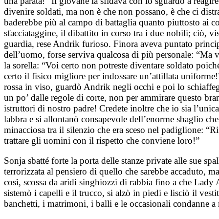
una parata!” Il giovane la sfidava con lo sguardo a reagi
divenire soldati, ma non è che non possano, è che ci distr
baderebbe più al campo di battaglia quanto piuttosto ai c
sfacciataggine, il dibattito in corso tra i due nobili; ciò, 
guardia, rese Andrik furioso. Finora aveva puntato principa
dell’uomo, forse serviva qualcosa di più personale: “Ma vo
la sorella: “Voi certo non potreste diventare soldato poiché
certo il fisico migliore per indossare un’attillata uniforme
rossa in viso, guardò Andrik negli occhi e poi lo schiaffeg
un po’ dalle regole di corte, non per ammirare questo bran
istruttori di nostro padre! Credete inoltre che io sia l’uni
labbra e si allontanò consapevole dell’enorme sbaglio che a
minacciosa tra il silenzio che era sceso nel padiglione: “Ri
trattare gli uomini con il rispetto che conviene loro!”
Sonja sbatté forte la porta delle stanze private alle sue spall
terrorizzata al pensiero di quello che sarebbe accaduto, ma
così, scossa da aridi singhiozzi di rabbia fino a che Lad
sistemò i capelli e il trucco, si alzò in piedi e lisciò il vest
banchetti, i matrimoni, i balli e le occasionali condanne a