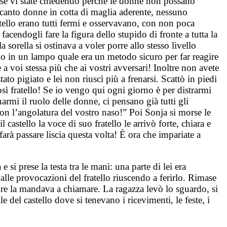
orse vi state chiedendo perché le donne non possano
accanto donne in cotta di maglia aderente, nessuno
tello erano tutti fermi e osservavano, con non poca
facendogli fare la figura dello stupido di fronte a tutta la
sorella si ostinava a voler porre allo stesso livello
ndo in un lampo quale era un metodo sicuro per far reagire
 a voi stessa più che ai vostri avversari! Inoltre non avete
ato pigiato e lei non riuscì più a frenarsi. Scattò in piedi
sì fratello! Se io vengo qui ogni giorno è per distrarmi
rmi il ruolo delle donne, ci pensano già tutti gli
a con l’angolatura del vostro naso!” Poi Sonja si morse le
stello la voce di suo fratello le arrivò forte, chiara e
farà passare liscia questa volta! È ora che impariate a
 e si prese la testa tra le mani: una parte di lei era
alle provocazioni del fratello riuscendo a ferirlo. Rimase
dre la mandava a chiamare. La ragazza levò lo sguardo, si
rale del castello dove si tenevano i ricevimenti, le feste, i