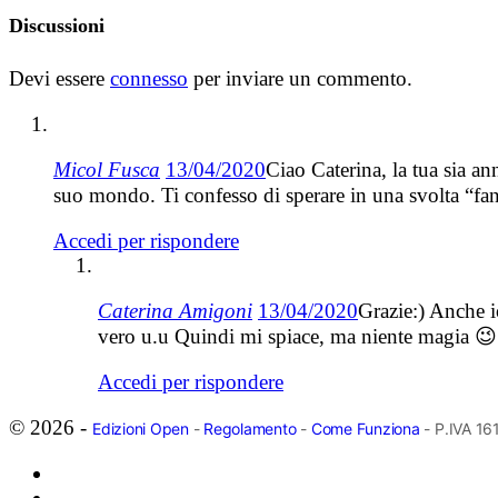
Discussioni
Devi essere
connesso
per inviare un commento.
Micol Fusca
13/04/2020
Ciao Caterina, la tua sia an
suo mondo. Ti confesso di sperare in una svolta “fa
Accedi per rispondere
Caterina Amigoni
13/04/2020
Grazie:) Anche 
vero u.u Quindi mi spiace, ma niente magia 😉
Accedi per rispondere
© 2026 -
Edizioni Open
-
Regolamento
-
Come Funziona
- P.IVA 1