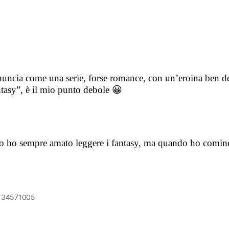
nuncia come una serie, forse romance, con un’eroina ben defin
ntasy”, è il mio punto debole 😀
io ho sempre amato leggere i fantasy, ma quando ho cominc
6134571005