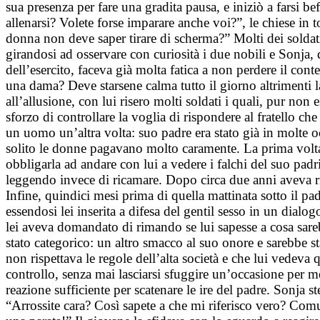
sua presenza per fare una gradita pausa, e iniziò a farsi bef
allenarsi? Volete forse imparare anche voi?”, le chiese i
donna non deve saper tirare di scherma?” Molti dei soldati
girandosi ad osservare con curiosità i due nobili e Sonja, d
dell’esercito, faceva già molta fatica a non perdere il c
una dama? Deve starsene calma tutto il giorno altrimenti l
all’allusione, con lui risero molti soldati i quali, pur no
sforzo di controllare la voglia di rispondere al fratello ch
un uomo un’altra volta: suo padre era stato già in molte oc
solito le donne pagavano molto caramente. La prima volta 
obbligarla ad andare con lui a vedere i falchi del suo padr
leggendo invece di ricamare. Dopo circa due anni aveva ri
Infine, quindici mesi prima di quella mattinata sotto il p
essendosi lei inserita a difesa del gentil sesso in un dialo
lei aveva domandato di rimando se lui sapesse a cosa sarebb
stato categorico: un altro smacco al suo onore e sarebbe 
non rispettava le regole dell’alta società e che lui vedeva 
controllo, senza mai lasciarsi sfuggire un’occasione per m
reazione sufficiente per scatenare le ire del padre. Sonja s
“Arrossite cara? Così sapete a che mi riferisco vero? Com