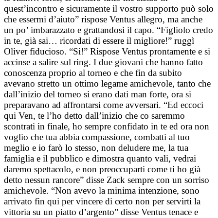
quest’incontro e sicuramente il vostro supporto può solo
che essermi d’aiuto” rispose Ventus allegro, ma anche
un po’ imbarazzato e grattandosi il capo. “Figliolo credo
in te, già sai… ricordati di essere il migliore!” ruggì
Oliver fiducioso. “Si!” Rispose Ventus prontamente e si
accinse a salire sul ring. I due giovani che hanno fatto
conoscenza proprio al torneo e che fin da subito
avevano stretto un ottimo legame amichevole, tanto che
dall’inizio del torneo si erano dati man forte, ora si
preparavano ad affrontarsi come avversari. “Ed eccoci
qui Ven, te l’ho detto dall’inizio che co saremmo
scontrati in finale, ho sempre confidato in te ed ora non
voglio che tua abbia compassione, combatti al tuo
meglio e io farò lo stesso, non deludere me, la tua
famiglia e il pubblico e dimostra quanto vali, vedrai
daremo spettacolo, e non preoccuparti come ti ho già
detto nessun rancore” disse Zack sempre con un sorriso
amichevole. “Non avevo la minima intenzione, sono
arrivato fin qui per vincere di certo non per servirti la
vittoria su un piatto d’argento” disse Ventus tenace e