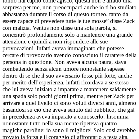
fondo hai capito come agisco, questa non è affatto una
sorpresa per me, non preoccuparti anche io ti ho studiato
abbastanza durante il corso di questo torneo, tanto da
essere capace di prevedere tutte le tue mosse” disse Zack
con malizia. Ventus non disse una sola parola, si
concentrò profondamente solo a mantenere una grande
attenzione e quindi a non rispondere alle sue
provocazioni. Infatti aveva immaginato che potesse
cercare di provocarlo avendo conosciuto il carattere della
persona in questione. Non aveva alcuna paura, stava
combattendo senza alcun timore nonostante sapesse
dentro di se che il suo avversario fosse più forte, anche
per merito dell’esperienza, infatti ricordava a se stesso
che lui aveva iniziato a imparare a mantenere saldamente
una spada solo pochi giorni prima, mentre per Zack per
arrivare a quel livello ci sono voluti diversi anni, almeno
basandosi su ciò che aveva sentito dal pubblico, che già
in precedenza aveva imparato a conoscerlo. Insomma
nonostante tutto nella sua mente ripeteva quattro
magiche paroline: io sono il migliore! Solo così avrebbe
trovato la forza e il coraggio di affrontarlo a testa alta,