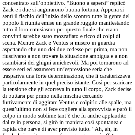
concentrato sull’obbiettivo. “Buono a sapersi” replicò
Zack e i due si augurarono buona fortuna. Appena si
sentì il fischio dell’inizio dello scontro tutte la gente del
popolo lì riunita emise un grande ruggito manifestando
tutto il loro entusiasmo per questo finale che erano
convinti sarebbe stato mozzafiato e ricco di colpi di
scena. Mentre Zack e Ventus si misero in guardia
aspettando che uno dei due cedesse per prima, ma non
riuscivano a non trovare la situazione ambigua e a non
scambiarsi dei ghigni amichevoli. Ma poi tornarono ad
essere seri ed assunsero un’espressione seria che
traspariva una forte determinazione, che li caratterizzava
particolarmente in quel preciso istante. Così per scaricare
la tensione che gli scorreva in tutto il corpo, Zack decise
di buttarsi per primo nella mischia cercando
furtivamente di aggirare Ventus e colpirlo alle spalle, ma
quest’ultimo non si fece cogliere alla sprovvista e paró il
colpo in modo sublime tant’è che fu anche applaudito
dal re in persona, si girò in maniera così spontanea e
rapida che parve di aver previsto tutto. “Ah, ah, in