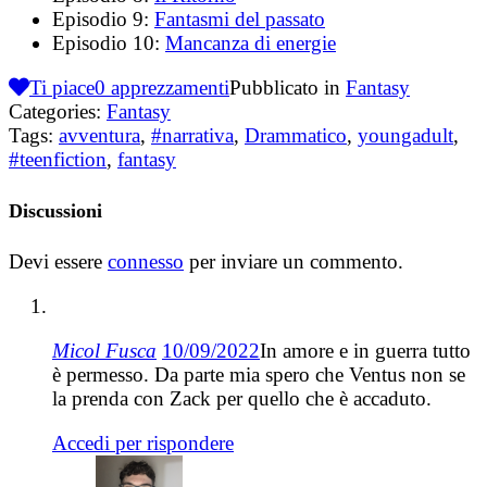
Episodio 9:
Fantasmi del passato
Episodio 10:
Mancanza di energie
Ti piace
0
apprezzamenti
Pubblicato in
Fantasy
Categories:
Fantasy
Tags:
avventura
,
#narrativa
,
Drammatico
,
youngadult
,
#teenfiction
,
fantasy
Discussioni
Devi essere
connesso
per inviare un commento.
Micol Fusca
10/09/2022
In amore e in guerra tutto
è permesso. Da parte mia spero che Ventus non se
la prenda con Zack per quello che è accaduto.
Accedi per rispondere