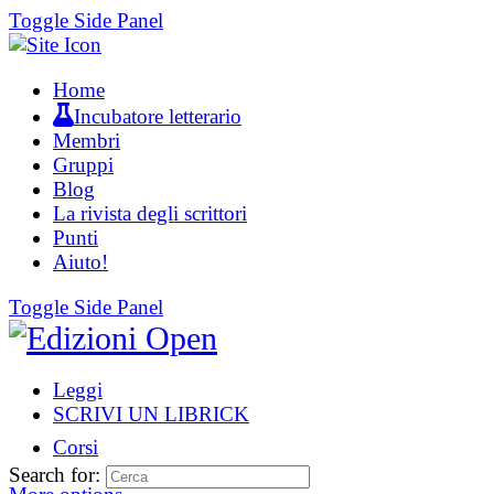
Toggle Side Panel
Home
Incubatore letterario
Membri
Gruppi
Blog
La rivista degli scrittori
Punti
Aiuto!
Toggle Side Panel
Leggi
SCRIVI UN LIBRICK
Corsi
Search for: