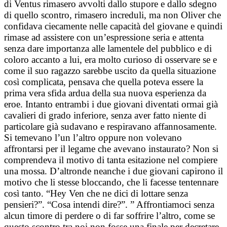
di Ventus rimasero avvolti dallo stupore e dallo sdegno
di quello scontro, rimasero increduli, ma non Oliver che
confidava ciecamente nelle capacità del giovane e quindi
rimase ad assistere con un’espressione seria e attenta
senza dare importanza alle lamentele del pubblico e di
coloro accanto a lui, era molto curioso di osservare se e
come il suo ragazzo sarebbe uscito da quella situazione
così complicata, pensava che quella poteva essere la
prima vera sfida ardua della sua nuova esperienza da
eroe. Intanto entrambi i due giovani diventati ormai già
cavalieri di grado inferiore, senza aver fatto niente di
particolare già sudavano e respiravano affannosamente.
Si temevano l’un l’altro oppure non volevano
affrontarsi per il legame che avevano instaurato? Non si
comprendeva il motivo di tanta esitazione nel compiere
una mossa. D’altronde neanche i due giovani capirono il
motivo che li stesse bloccando, che li facesse tentennare
così tanto. “Hey Ven che ne dici di lottare senza
pensieri?”. “Cosa intendi dire?”. ” Affrontiamoci senza
alcun timore di perdere o di far soffrire l’altro, come se
questo scontro tra noi non fosse una finale per decretare