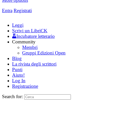
More options
Entra
Registrati
Leggi
Scrivi un LibriCK
Incubatore letterario
Community
Membri
Gruppi Edizioni Open
Blog
La rivista degli scrittori
Punti
Aiuto!
Log In
Registrazione
Search for: