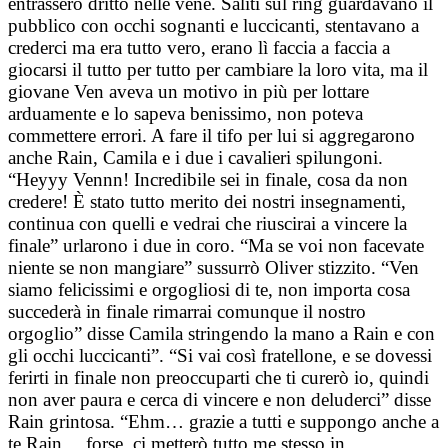
entrassero dritto nelle vene. Saliti sul ring guardavano il
pubblico con occhi sognanti e luccicanti, stentavano a
crederci ma era tutto vero, erano lì faccia a faccia a
giocarsi il tutto per tutto per cambiare la loro vita, ma il
giovane Ven aveva un motivo in più per lottare
arduamente e lo sapeva benissimo, non poteva
commettere errori. A fare il tifo per lui si aggregarono
anche Rain, Camila e i due i cavalieri spilungoni.
“Heyyy Vennn! Incredibile sei in finale, cosa da non
credere! È stato tutto merito dei nostri insegnamenti,
continua con quelli e vedrai che riuscirai a vincere la
finale” urlarono i due in coro. “Ma se voi non facevate
niente se non mangiare” sussurrò Oliver stizzito. “Ven
siamo felicissimi e orgogliosi di te, non importa cosa
succederà in finale rimarrai comunque il nostro
orgoglio” disse Camila stringendo la mano a Rain e con
gli occhi luccicanti”. “Si vai così fratellone, e se dovessi
ferirti in finale non preoccuparti che ti curerò io, quindi
non aver paura e cerca di vincere e non deluderci” disse
Rain grintosa. “Ehm… grazie a tutti e suppongo anche a
te Rain… forse, ci metterò tutto me stesso in