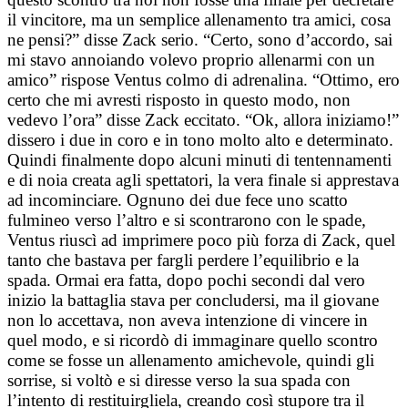
il vincitore, ma un semplice allenamento tra amici, cosa
ne pensi?” disse Zack serio. “Certo, sono d’accordo, sai
mi stavo annoiando volevo proprio allenarmi con un
amico” rispose Ventus colmo di adrenalina. “Ottimo, ero
certo che mi avresti risposto in questo modo, non
vedevo l’ora” disse Zack eccitato. “Ok, allora iniziamo!”
dissero i due in coro e in tono molto alto e determinato.
Quindi finalmente dopo alcuni minuti di tentennamenti
e di noia creata agli spettatori, la vera finale si apprestava
ad incominciare. Ognuno dei due fece uno scatto
fulmineo verso l’altro e si scontrarono con le spade,
Ventus riuscì ad imprimere poco più forza di Zack, quel
tanto che bastava per fargli perdere l’equilibrio e la
spada. Ormai era fatta, dopo pochi secondi dal vero
inizio la battaglia stava per concludersi, ma il giovane
non lo accettava, non aveva intenzione di vincere in
quel modo, e si ricordò di immaginare quello scontro
come se fosse un allenamento amichevole, quindi gli
sorrise, si voltò e si diresse verso la sua spada con
l’intento di restituirgliela, creando così stupore tra il