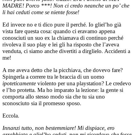
MADRE! Porco ***! Non ci credo neanche un po’ che
li hai ceduti come se niente fosse!
Ed invece no e ti dico pure il perché. Io gliel’ho già
vista fare questa cosa: quando ci eravamo appena
conosciuti un suo ex la chiamava di continuo perché
rivoleva il suo play e lei gli ha risposto che l’aveva
venduta, ci siamo anche divertiti a dirglielo. Accidenti a
me!
A me aveva detto che la picchiava, che dovevo fare?
Spingerla a correre tra le braccia di un uomo
ipoteticamente
violento per una playstation? Le credevo
e l’ho protetta. Ma ho imparato la lezione: la gente si
comporta allo stesso modo sia che tu sia uno
sconosciuto sia il promesso sposo.
Eccola.
Innanzi tutto, non bestemmiare! Mi dispiace, ero
arrabbiata e gliel’ho ceduti, non mi ricordavo che fosse