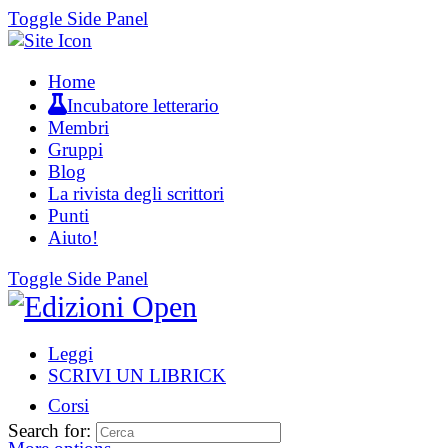
Toggle Side Panel
Home
Incubatore letterario
Membri
Gruppi
Blog
La rivista degli scrittori
Punti
Aiuto!
Toggle Side Panel
Leggi
SCRIVI UN LIBRICK
Corsi
Search for: