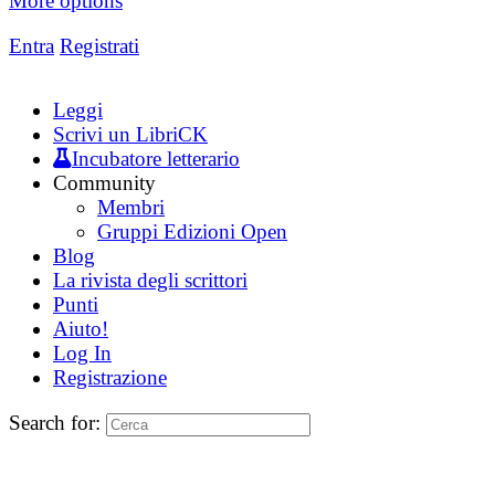
More options
Entra
Registrati
Leggi
Scrivi un LibriCK
Incubatore letterario
Community
Membri
Gruppi Edizioni Open
Blog
La rivista degli scrittori
Punti
Aiuto!
Log In
Registrazione
Search for: