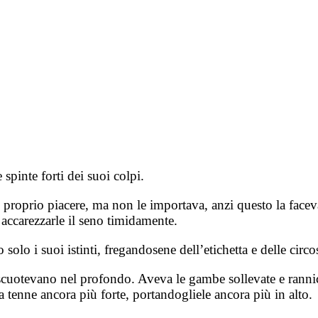
e spinte forti dei suoi colpi.
 proprio piacere, ma non le importava, anzi questo la faceva
i accarezzarle il seno timidamente.
o i suoi istinti, fregandosene dell’etichetta e delle circo
la scuotevano nel profondo. Aveva le gambe sollevate e rannic
 la tenne ancora più forte, portandogliele ancora più in alto.