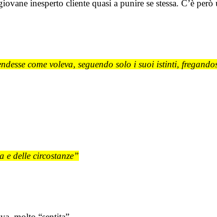
 giovane inesperto cliente quasi a punire se stessa. C’è però
desse come voleva, seguendo solo i suoi istinti, fregandose
a e delle circostanze”
va, molto “sentita”.