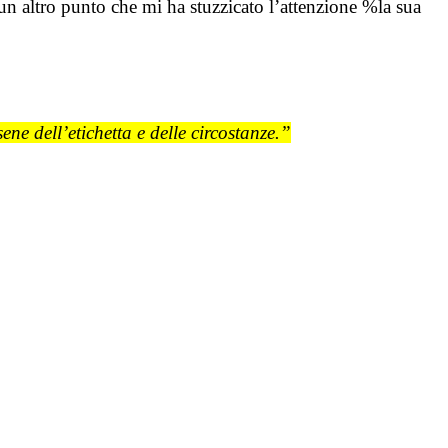
 un altro punto che mi ha stuzzicato l’attenzione %la sua
ne dell’etichetta e delle circostanze.”