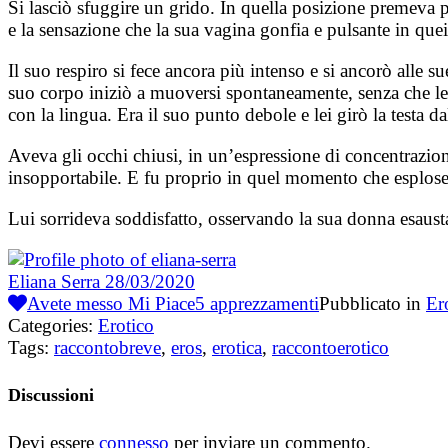
Si lasciò sfuggire un grido. In quella posizione premeva pr
e la sensazione che la sua vagina gonfia e pulsante in que
Il suo respiro si fece ancora più intenso e si ancorò alle
suo corpo iniziò a muoversi spontaneamente, senza che lei 
con la lingua. Era il suo punto debole e lei girò la testa dal
Aveva gli occhi chiusi, in un’espressione di concentrazio
insopportabile. E fu proprio in quel momento che esplose, 
Lui sorrideva soddisfatto, osservando la sua donna esausta
Eliana Serra
28/03/2020
Avete messo Mi Piace
5
apprezzamenti
Pubblicato in
Er
Categories:
Erotico
Tags:
raccontobreve
,
eros
,
erotica
,
raccontoerotico
Discussioni
Devi essere
connesso
per inviare un commento.