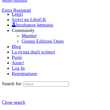
More options
Entra
Registrati
Leggi
Scrivi un LibriCK
Incubatore letterario
Community
Membri
Gruppi Edizioni Open
Blog
La rivista degli scrittori
Punti
Aiuto!
Log In
Registrazione
Search for:
Close search