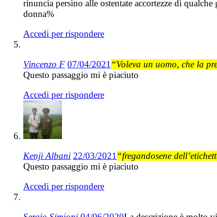
rinuncia persino alle ostentate accortezze di qualche
donna%
Accedi per rispondere
Vincenzo F
07/04/2021
“Voleva un uomo, che la pren
Questo passaggio mi è piaciuto
Accedi per rispondere
Kenji Albani
22/03/2021
“fregandosene dell’etichett
Questo passaggio mi è piaciuto
Accedi per rispondere
Sergio Simioni
04/06/2020
La descrizione è molto vi