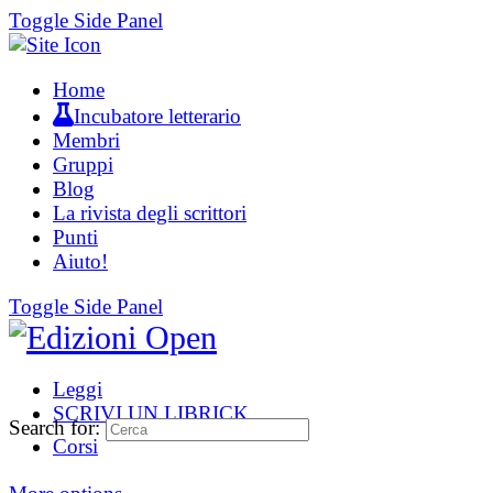
Toggle Side Panel
Home
Incubatore letterario
Membri
Gruppi
Blog
La rivista degli scrittori
Punti
Aiuto!
Toggle Side Panel
Leggi
SCRIVI UN LIBRICK
Search for:
Corsi