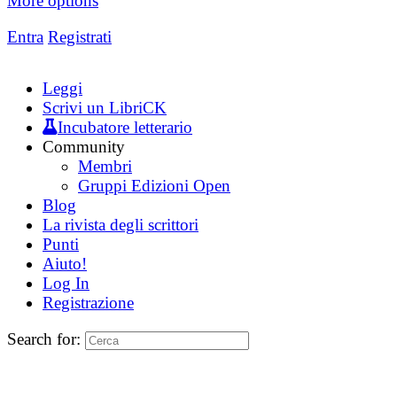
More options
Entra
Registrati
Leggi
Scrivi un LibriCK
Incubatore letterario
Community
Membri
Gruppi Edizioni Open
Blog
La rivista degli scrittori
Punti
Aiuto!
Log In
Registrazione
Search for: