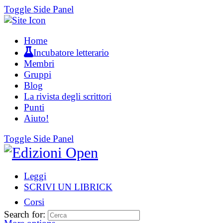
Toggle Side Panel
Home
Incubatore letterario
Membri
Gruppi
Blog
La rivista degli scrittori
Punti
Aiuto!
Toggle Side Panel
Leggi
SCRIVI UN LIBRICK
Corsi
Search for: