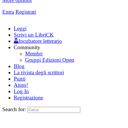
More options
Entra
Registrati
Leggi
Scrivi un LibriCK
Incubatore letterario
Community
Membri
Gruppi Edizioni Open
Blog
La rivista degli scrittori
Punti
Aiuto!
Log In
Registrazione
Search for: