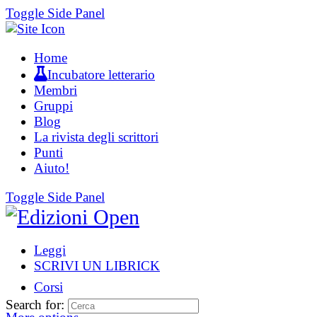
Toggle Side Panel
Home
Incubatore letterario
Membri
Gruppi
Blog
La rivista degli scrittori
Punti
Aiuto!
Toggle Side Panel
Leggi
SCRIVI UN LIBRICK
Corsi
Search for: