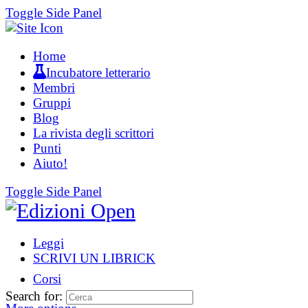
Toggle Side Panel
Home
Incubatore letterario
Membri
Gruppi
Blog
La rivista degli scrittori
Punti
Aiuto!
Toggle Side Panel
Leggi
SCRIVI UN LIBRICK
Corsi
Search for: