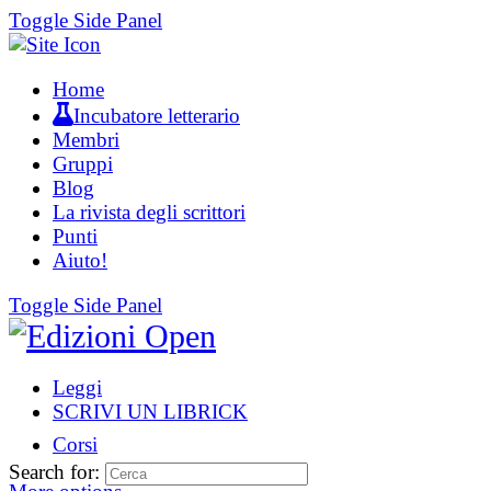
Toggle Side Panel
Home
Incubatore letterario
Membri
Gruppi
Blog
La rivista degli scrittori
Punti
Aiuto!
Toggle Side Panel
Leggi
SCRIVI UN LIBRICK
Corsi
Search for: