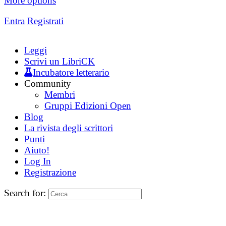
More options
Entra
Registrati
Leggi
Scrivi un LibriCK
Incubatore letterario
Community
Membri
Gruppi Edizioni Open
Blog
La rivista degli scrittori
Punti
Aiuto!
Log In
Registrazione
Search for: