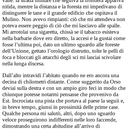
valle: la strada militare che seguiva la frontiera appariva
nitida, mentre la distanza e la foresta mi impedivano di
distinguere le tane e il grande edificio che ospitava il
Mulino. Non avevo rimpianti: ciò che mi attendeva non
poteva essere peggio di ciò che mi lasciavo alle spalle.
Mi arrotolai una sigaretta, chissà se il tabacco esisteva
nella barbarie dove ero diretto, la accesi e la gustai come
fosse l’ultima poi, dato un ultimo sguardo alle foreste
dell’Unione, gettato l’orologio distrutto, tolte le pelli di
foca e bloccati gli attacchi degli sci mi lasciai scivolare
nella lunga discesa.
Dall’alto intravidi l’abitato quando ne ero ancora una
decina di chilometri distante. Come suggerito da Orso
deviai sulla destra e con un ampio giro feci in modo che
chiunque potesse notarmi pensasse che provenivo da
Est. Incrociata una pista che portava al paese la seguii e,
in breve tempo, giunsi in prossimità delle prime case.
Qualche persona mi salutò, altri, dopo uno sguardo
veloce proseguirono indifferenti nelle loro faccende,
dimostrando una certa abitudine all’arrivo di