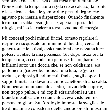
sembrava che la distanza dalla meta non diminuisse.
Nonostante la temperatura rigida ero accaldato, la fronte
e la schiena sudate, le gambe due pezzi di legno che
agivano per inerzia e disperazione. Quando finalmente
terminai la salita levai gli sci e, aperta la porta del
rifugio, mi lasciai cadere a terra, svuotato di energia.
Mi concessi pochi minuti finché, tornato regolare il
respiro e riacquistato un minimo di lucidità, cercai il
generatore e lo attivai, assicurandomi che nessuna luce
potesse rivelare la mia presenza. Già dopo mezz’ora la
temperatura, accettabile, mi permise di spogliarmi e
infilarmi sotto una doccia che, se non caldissima, era
perlomeno gradevole. Indossai una tuta, leggera e
asciutta, e riposi gli indumenti, fradici, sugli appositi
supporti installati davanti a un bocchettone di aria calda.
Non pensai minimamente al cibo, trovai delle coperte,
non troppo pulite, e mi coprii sdraiandomi su una
branda metallica che certamente aveva visto tempi e
persone migliori. Sull’orologio impostai la sveglia alle
tre di mattina e considerai quelle cinque ore di riposo un