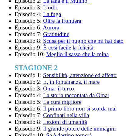
Episodio 2:
La tana e il Mulino
Episodio 3:
L’odio
Episodio 4:
La fuga
Episodio 5:
Oltre la frontiera
Episodio 6:
Aurora
Episodio 7:
Gratitudine
Episodio 8:
Scusa per il pugno che mi hai dato
Episodio 9:
È così facile la felicità
Episodio 10:
Meglio il sasso che la mina
STAGIONE 2
Episodio 1:
Sensibilità, attenzione ed affetto
Episodio 2:
E, in lontananza, il mare
Episodio 3:
Omar il turco
Episodio 4:
La storia raccontata da Omar
Episodio 5:
La cura migliore
Episodio 6:
Il primo libro non si scorda mai
Episodio 7:
Confinati nella villa
Episodio 8:
Lezioni di umanità
Episodio 9:
Il grande potere delle immagini
Episodio 10:
Se è destino tornerà