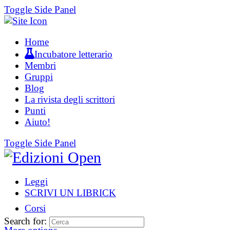
Toggle Side Panel
Home
Incubatore letterario
Membri
Gruppi
Blog
La rivista degli scrittori
Punti
Aiuto!
Toggle Side Panel
Leggi
SCRIVI UN LIBRICK
Corsi
Search for: