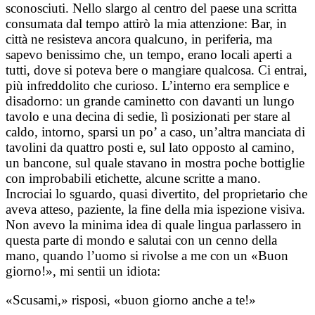
sconosciuti. Nello slargo al centro del paese una scritta
consumata dal tempo attirò la mia attenzione: Bar, in
città ne resisteva ancora qualcuno, in periferia, ma
sapevo benissimo che, un tempo, erano locali aperti a
tutti, dove si poteva bere o mangiare qualcosa. Ci entrai,
più infreddolito che curioso. L’interno era semplice e
disadorno: un grande caminetto con davanti un lungo
tavolo e una decina di sedie, lì posizionati per stare al
caldo, intorno, sparsi un po’ a caso, un’altra manciata di
tavolini da quattro posti e, sul lato opposto al camino,
un bancone, sul quale stavano in mostra poche bottiglie
con improbabili etichette, alcune scritte a mano.
Incrociai lo sguardo, quasi divertito, del proprietario che
aveva atteso, paziente, la fine della mia ispezione visiva.
Non avevo la minima idea di quale lingua parlassero in
questa parte di mondo e salutai con un cenno della
mano, quando l’uomo si rivolse a me con un «Buon
giorno!», mi sentii un idiota:
«Scusami,» risposi, «buon giorno anche a te!»