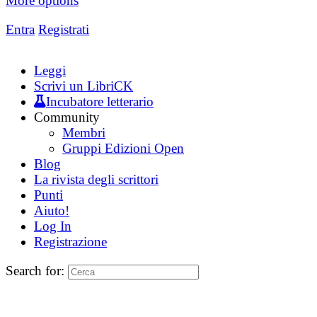
More options
Entra
Registrati
Leggi
Scrivi un LibriCK
Incubatore letterario
Community
Membri
Gruppi Edizioni Open
Blog
La rivista degli scrittori
Punti
Aiuto!
Log In
Registrazione
Search for: