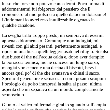
lusso che forse non potevo concedermi. Poco prima di
addormentarmi fui folgorato dal pensiero che il
cronometro al mio polso era quello datoci in dotazione!
L’indomani lo avrei reso inutilizzabile e gettato in
qualche canalone.
La sveglia trillò troppo presto, mi sembrava di essermi
appena addormentato. Comunque non indugiai, mi
rivestii con gli abiti pesanti, perfettamente asciugati, e
riposi in una busta quelli leggeri usati nel rifugio. Sciolsi
due buste di the nell’acqua calda e, dopo aver riempito
la borraccia termica, me ne concessi un lungo sorso,
mangiai voracemente una decina di biscotti, bevvi
ancora quel po’ di the che avanzava e chiusi il sacco.
Spento il generatore e schiacciato con i pesanti scarponi
l’orologio da polso intrapresi la salita al passo: ultima
asperità che mi separava da un mondo completamente
sconosciuto.
Giunto al valico mi fermai e girai lo sguardo sull’ampia