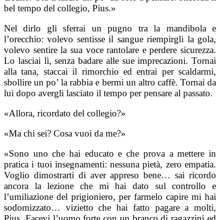
bel tempo del collegio, Pius.»
Nel dirlo gli sferrai un pugno tra la mandibola e
l’orecchio: volevo sentisse il sangue riempirgli la gola,
volevo sentire la sua voce rantolare e perdere sicurezza.
Lo lasciai lì, senza badare alle sue imprecazioni. Tornai
alla tana, staccai il rimorchio ed entrai per scaldarmi,
sbollire un po’ la rabbia e bermi un altro caffè. Tornai da
lui dopo avergli lasciato il tempo per pensare al passato.
«Allora, ricordato del collegio?»
«Ma chi sei? Cosa vuoi da me?»
«Sono uno che hai educato e che prova a mettere in
pratica i tuoi insegnamenti: nessuna pietà, zero empatia.
Voglio dimostrarti di aver appreso bene… sai ricordo
ancora la lezione che mi hai dato sul controllo e
l’umiliazione del prigioniero, per farmelo capire mi hai
sodomizzato… vizietto che hai fatto pagare a molti,
Pius. Facevi l’uomo forte con un branco di ragazzini ed