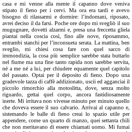
casa e mi venne alla mente il capanno dove veniva
stipato il fieno per i cervi. Ma ora era tardi e avevo
bisogno di rilassarmi e dormire: l’indomani, riposato,
avrei deciso il da farsi. Poche ore dopo mi svegliò il suo
mugugnare, dovetti alzarmi e, presa una freccetta gliela
piantai nella coscia così, fino alle nove, riposammo,
entrambi stanchi per l’inconsueta serata. La mattina, ben
sveglio, mi chiesi cosa fare con quel sacco di
immondizia, la cosa più semplice sarebbe stata buttarlo
nel fiume ma una fine tanto rapida non sarebbe servita,
né a me né a lui, per chiudere equamente quel capitolo
del passato. Optai per il deposito di fieno. Dopo una
gradevole tazza di caffè addizionato, uscii ed agganciai il
piccolo rimorchio alla motoslitta, dove, senza molto
riguardo, gettai quel corpo, ancora fastidiosamente
inerte. Mi irritava non vivesse minuto per minuto quello
che doveva essere il suo calvario. Arrivai al capanno e,
sistemando le balle di fieno creai lo spazio utile per
appendere, come un quarto di manzo, quei settanta chili
che non meritavano di essere chiamati uomo. Mi fumai