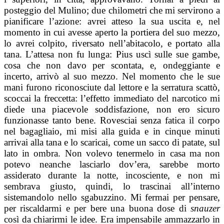
posteggio del Mulino; due chilometri che mi servirono a
pianificare l’azione: avrei atteso la sua uscita e, nel
momento in cui avesse aperto la portiera del suo mezzo,
lo avrei colpito, riversato nell’abitacolo, e portato alla
tana. L’attesa non fu lunga: Pius uscì sulle sue gambe,
cosa che non davo per scontata, e, ondeggiante e
incerto, arrivò al suo mezzo. Nel momento che le sue
mani furono riconosciute dal lettore e la serratura scattò,
scoccai la freccetta: l’effetto immediato del narcotico mi
diede una piacevole soddisfazione, non ero sicuro
funzionasse tanto bene. Rovesciai senza fatica il corpo
nel bagagliaio, mi misi alla guida e in cinque minuti
arrivai alla tana e lo scaricai, come un sacco di patate, sul
lato in ombra. Non volevo tenermelo in casa ma non
potevo neanche lasciarlo dov’era, sarebbe morto
assiderato durante la notte, incosciente, e non mi
sembrava giusto, quindi, lo trascinai all’interno
sistemandolo nello sgabuzzino. Mi fermai per pensare,
per riscaldarmi e per bere una buona dose di
snauzer
così da chiarirmi le idee. Era impensabile ammazzarlo in