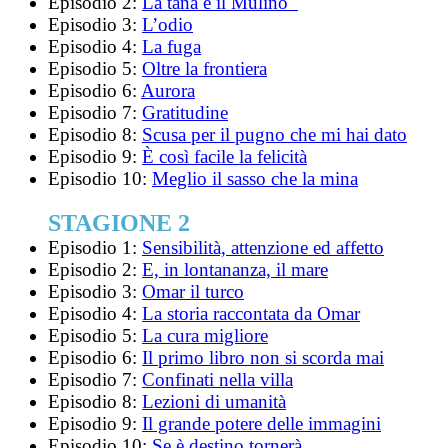
Episodio 2:
La tana e il Mulino
Episodio 3:
L’odio
Episodio 4:
La fuga
Episodio 5:
Oltre la frontiera
Episodio 6:
Aurora
Episodio 7:
Gratitudine
Episodio 8:
Scusa per il pugno che mi hai dato
Episodio 9:
È così facile la felicità
Episodio 10:
Meglio il sasso che la mina
STAGIONE 2
Episodio 1:
Sensibilità, attenzione ed affetto
Episodio 2:
E, in lontananza, il mare
Episodio 3:
Omar il turco
Episodio 4:
La storia raccontata da Omar
Episodio 5:
La cura migliore
Episodio 6:
Il primo libro non si scorda mai
Episodio 7:
Confinati nella villa
Episodio 8:
Lezioni di umanità
Episodio 9:
Il grande potere delle immagini
Episodio 10:
Se è destino tornerà