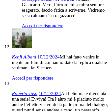
Giancarlo. Vero, l’orrore mi sembra sempre
esagerato, faccio fatica a scriverne. Vedremo
se si calmano ‘sti ragazzacci!
Accedi per rispondere
Kenji Albani
10/12/2024
Mi hai fatto venire in
mente un film di cui hanno dato la replica qualche
settimana fa: Sleepers
Accedi per rispondere
Roberto Toso
10/12/2024
Ah belin ma è diventata
una serie! Evviva! Tra l’altro mi è piaciuto molto
anche l’effetto visivo della parte prima del dialogo,
questi punti senza andare a capo, un paragrafo