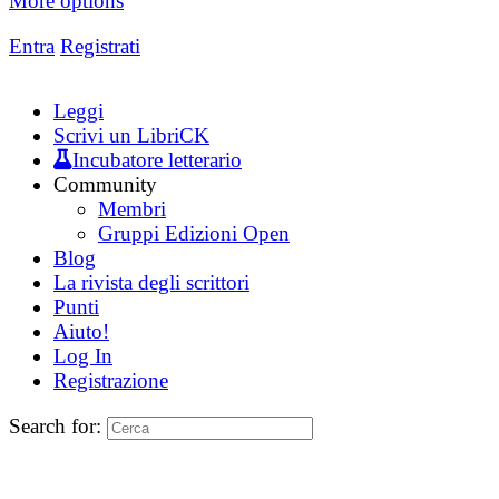
More options
Entra
Registrati
Leggi
Scrivi un LibriCK
Incubatore letterario
Community
Membri
Gruppi Edizioni Open
Blog
La rivista degli scrittori
Punti
Aiuto!
Log In
Registrazione
Search for: