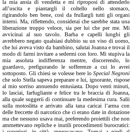
la mia ansia di vendetta e mi riproposi di attenderlo
all’uscita e piantargli il coltello nello stomaco,
rigirandolo ben bene, così da frullargli tutti gli organi
interni. Ma, riflettendo, considerai che sarebbe stata una
liberazione troppo veloce, sia per lui che per me. Mi
avvicinai al suo tavolo. Barba e capelli lunghi gli
avrebbero negato qualsiasi dubbio su un viso di uomo,
che lui aveva visto da bambino, salutai Joanna e trovai il
modo di farmi invitare a sedermi con loro. Mi stupiva la
mia assoluta indifferenza mentre, discorrendo, lo
guardavo, prefigurando le sofferenze a cui lo avrei
sottoposto. Gli chiesi se volesse bere lo
Special Negroni
che solo Stella sapeva preparare e lui, ignorante, rispose
al mio sorriso annuendo entusiasta. Dopo venti minuti,
lo lasciai, farfugliante e felice tra le braccia di Joanna,
alla quale suggerii di continuare la medesima cura. Salii
sulla motoslitta e arrivato alla tana caricai l’arma con
delle freccette di narcotico che ci erano date in dotazione
ma che nessuno usava mai, preferendo proiettili che non
ammettevano repliche e inutili procedimenti burocratici:
i superiori, in città, approvavano. Tornai a piedi al