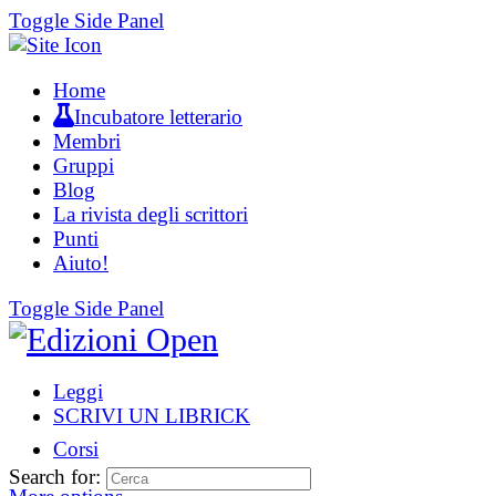
Toggle Side Panel
Home
Incubatore letterario
Membri
Gruppi
Blog
La rivista degli scrittori
Punti
Aiuto!
Toggle Side Panel
Leggi
SCRIVI UN LIBRICK
Corsi
Search for: