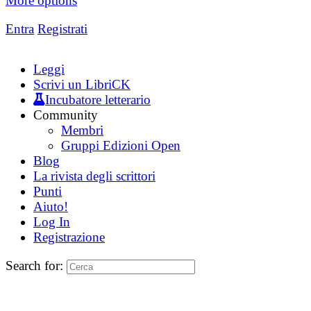
More options
Entra
Registrati
Leggi
Scrivi un LibriCK
Incubatore letterario
Community
Membri
Gruppi Edizioni Open
Blog
La rivista degli scrittori
Punti
Aiuto!
Log In
Registrazione
Search for: