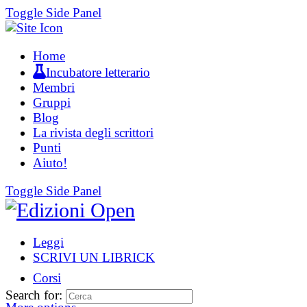
Toggle Side Panel
Home
Incubatore letterario
Membri
Gruppi
Blog
La rivista degli scrittori
Punti
Aiuto!
Toggle Side Panel
Leggi
SCRIVI UN LIBRICK
Corsi
Search for: