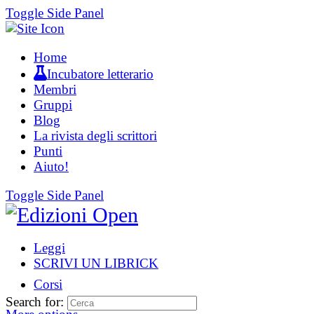
Toggle Side Panel
Home
Incubatore letterario
Membri
Gruppi
Blog
La rivista degli scrittori
Punti
Aiuto!
Toggle Side Panel
Leggi
SCRIVI UN LIBRICK
Corsi
Search for: