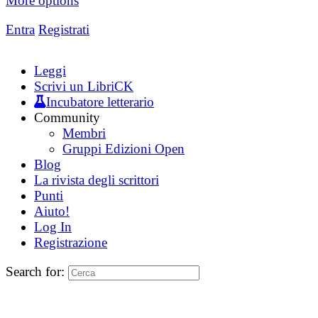
More options
Entra
Registrati
Leggi
Scrivi un LibriCK
Incubatore letterario
Community
Membri
Gruppi Edizioni Open
Blog
La rivista degli scrittori
Punti
Aiuto!
Log In
Registrazione
Search for: