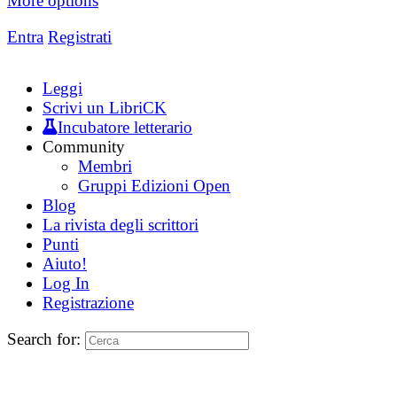
More options
Entra
Registrati
Leggi
Scrivi un LibriCK
Incubatore letterario
Community
Membri
Gruppi Edizioni Open
Blog
La rivista degli scrittori
Punti
Aiuto!
Log In
Registrazione
Search for: