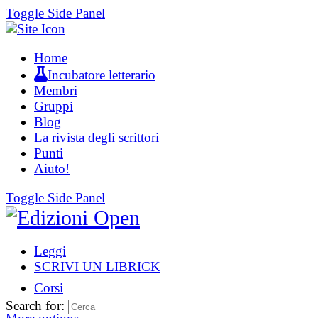
Toggle Side Panel
Home
Incubatore letterario
Membri
Gruppi
Blog
La rivista degli scrittori
Punti
Aiuto!
Toggle Side Panel
Leggi
SCRIVI UN LIBRICK
Corsi
Search for: