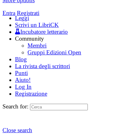
More options
Entra
Registrati
Leggi
Scrivi un LibriCK
Incubatore letterario
Community
Membri
Gruppi Edizioni Open
Blog
La rivista degli scrittori
Punti
Aiuto!
Log In
Registrazione
Search for:
Close search