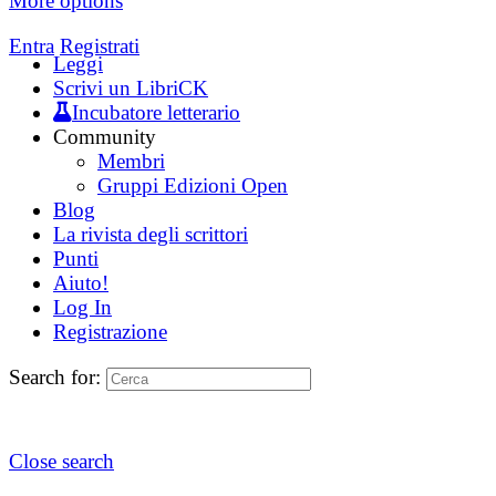
More options
Entra
Registrati
Leggi
Scrivi un LibriCK
Incubatore letterario
Community
Membri
Gruppi Edizioni Open
Blog
La rivista degli scrittori
Punti
Aiuto!
Log In
Registrazione
Search for:
Close search