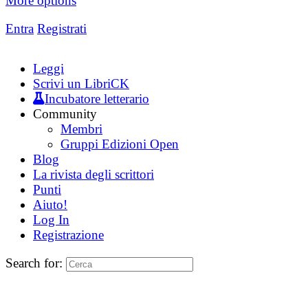
More options
Entra
Registrati
Leggi
Scrivi un LibriCK
Incubatore letterario
Community
Membri
Gruppi Edizioni Open
Blog
La rivista degli scrittori
Punti
Aiuto!
Log In
Registrazione
Search for: