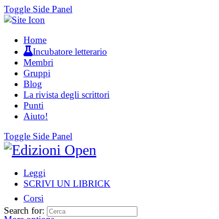
Toggle Side Panel
Home
Incubatore letterario
Membri
Gruppi
Blog
La rivista degli scrittori
Punti
Aiuto!
Toggle Side Panel
Leggi
SCRIVI UN LIBRICK
Corsi
Search for: