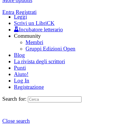
More options
Entra
Registrati
Leggi
Scrivi un LibriCK
Incubatore letterario
Community
Membri
Gruppi Edizioni Open
Blog
La rivista degli scrittori
Punti
Aiuto!
Log In
Registrazione
Search for:
Close search