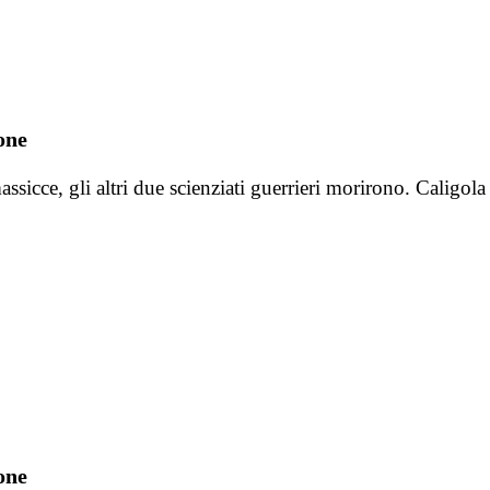
one
 massicce, gli altri due scienziati guerrieri morirono. Calig
one