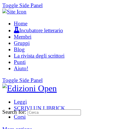
Toggle Side Panel
Home
Incubatore letterario
Membri
Gruppi
Blog
La rivista degli scrittori
Punti
Aiuto!
Toggle Side Panel
Leggi
SCRIVI UN LIBRICK
Search for:
Corsi