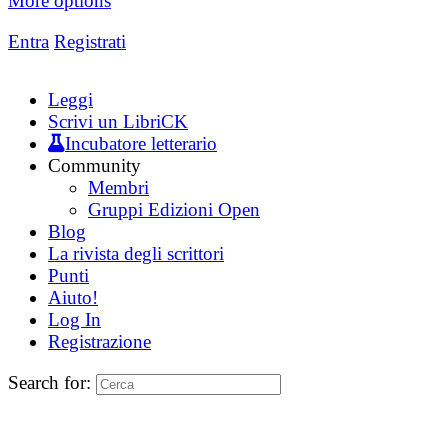
More options
Entra
Registrati
Leggi
Scrivi un LibriCK
Incubatore letterario
Community
Membri
Gruppi Edizioni Open
Blog
La rivista degli scrittori
Punti
Aiuto!
Log In
Registrazione
Search for: