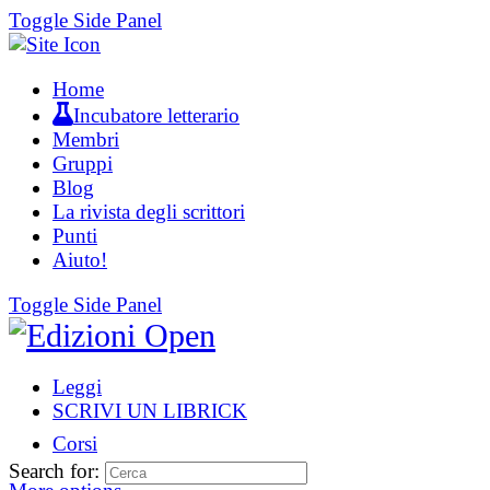
Toggle Side Panel
Home
Incubatore letterario
Membri
Gruppi
Blog
La rivista degli scrittori
Punti
Aiuto!
Toggle Side Panel
Leggi
SCRIVI UN LIBRICK
Corsi
Search for: