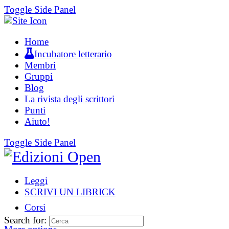
Toggle Side Panel
Home
Incubatore letterario
Membri
Gruppi
Blog
La rivista degli scrittori
Punti
Aiuto!
Toggle Side Panel
Leggi
SCRIVI UN LIBRICK
Corsi
Search for: