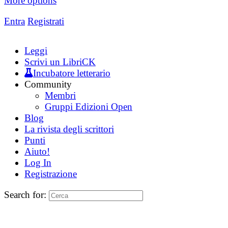
More options
Entra
Registrati
Leggi
Scrivi un LibriCK
Incubatore letterario
Community
Membri
Gruppi Edizioni Open
Blog
La rivista degli scrittori
Punti
Aiuto!
Log In
Registrazione
Search for: