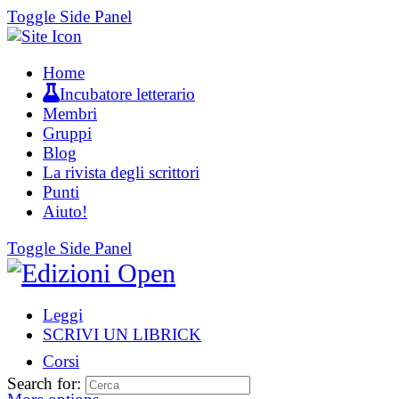
Toggle Side Panel
Home
Incubatore letterario
Membri
Gruppi
Blog
La rivista degli scrittori
Punti
Aiuto!
Toggle Side Panel
Leggi
SCRIVI UN LIBRICK
Corsi
Search for: