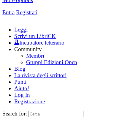
More options
Entra
Registrati
Leggi
Scrivi un LibriCK
Incubatore letterario
Community
Membri
Gruppi Edizioni Open
Blog
La rivista degli scrittori
Punti
Aiuto!
Log In
Registrazione
Search for: