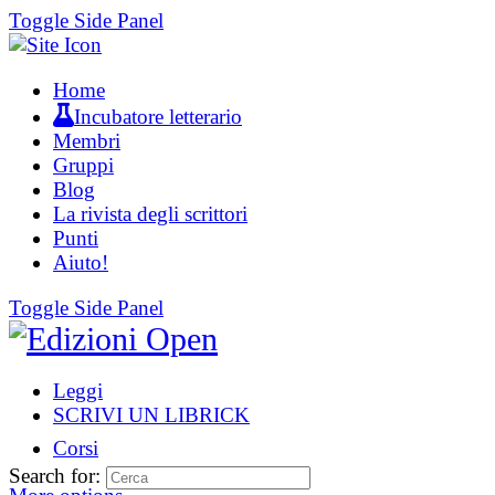
Toggle Side Panel
Home
Incubatore letterario
Membri
Gruppi
Blog
La rivista degli scrittori
Punti
Aiuto!
Toggle Side Panel
Leggi
SCRIVI UN LIBRICK
Corsi
Search for: