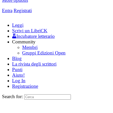
More options
Entra
Registrati
Leggi
Scrivi un LibriCK
Incubatore letterario
Community
Membri
Gruppi Edizioni Open
Blog
La rivista degli scrittori
Punti
Aiuto!
Log In
Registrazione
Search for: