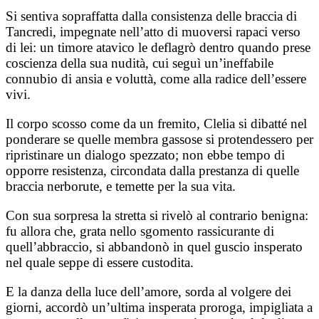
Si sentiva sopraffatta dalla consistenza delle braccia di
Tancredi, impegnate nell’atto di muoversi rapaci verso
di lei: un timore atavico le deflagrò dentro quando prese
coscienza della sua nudità, cui seguì un’ineffabile
connubio di ansia e voluttà, come alla radice dell’essere
vivi.
Il corpo scosso come da un fremito, Clelia si dibatté nel
ponderare se quelle membra gassose si protendessero per
ripristinare un dialogo spezzato; non ebbe tempo di
opporre resistenza, circondata dalla prestanza di quelle
braccia nerborute, e temette per la sua vita.
Con sua sorpresa la stretta si rivelò al contrario benigna:
fu allora che, grata nello sgomento rassicurante di
quell’abbraccio, si abbandonò in quel guscio insperato
nel quale seppe di essere custodita.
E la danza della luce dell’amore, sorda al volgere dei
giorni, accordò un’ultima insperata proroga, impigliata a