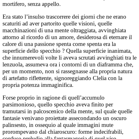
mortifero, senza appello.
Era stato l’insulso trascorrere dei giorni che ne erano
scaturiti ad aver partorito quelle visioni, quelle
macchinazioni di una mente oltraggiata, avvinghiata
attorno al ricordo di un amore, desiderosa di eternare il
calore di una passione spenta come spenta era la
superficie dello specchio ? Quella superficie inanimata,
che innumerevoli volte li aveva scrutati avvinghiati tra le
lenzuola, assumeva ora i contorni di un diaframma che,
per un momento, non si rassegnasse alla propria natura
di artefatto riflettente, signoreggiando Clelia con la
propria potenza immaginifica.
Forse proprio in ragione di quell’accumulo
parsimonioso, quello specchio aveva finito per
tramutarsi in palcoscenico della mente, sul quale quelle
fantasie venivano proiettate assecondando un oscuro
palinsesto, in ossequio al quale immagini mute
prorompevano dal chiaroscuro: forme indecifrabili,
confuso preludio alla fantasmagoria di quel viso.