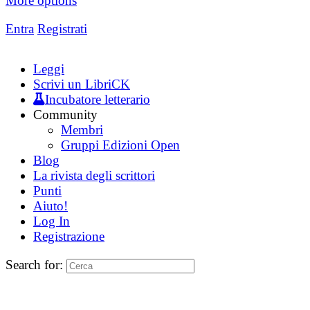
More options
Entra
Registrati
Leggi
Scrivi un LibriCK
Incubatore letterario
Community
Membri
Gruppi Edizioni Open
Blog
La rivista degli scrittori
Punti
Aiuto!
Log In
Registrazione
Search for: