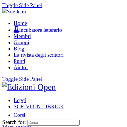
Toggle Side Panel
Home
Incubatore letterario
Membri
Gruppi
Blog
La rivista degli scrittori
Punti
Aiuto!
Toggle Side Panel
Leggi
SCRIVI UN LIBRICK
Corsi
Search for: