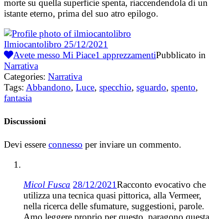
morte su quella superficie spenta, riaccendendola di un
istante eterno, prima del suo atro epilogo.
Ilmiocantolibro
25/12/2021
Avete messo Mi Piace
1
apprezzamenti
Pubblicato in
Narrativa
Categories:
Narrativa
Tags:
Abbandono
,
Luce
,
specchio
,
sguardo
,
spento
,
fantasia
Discussioni
Devi essere
connesso
per inviare un commento.
Micol Fusca
28/12/2021
Racconto evocativo che
utilizza una tecnica quasi pittorica, alla Vermeer,
nella ricerca delle sfumature, suggestioni, parole.
Amo leggere proprio per questo, paragono questa